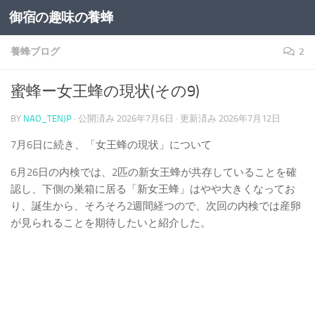
御宿の趣味の養蜂
コンテンツへスキップ
養蜂ブログ
2
蜜蜂ー女王蜂の現状(その9)
BY
NAO_TENJP
· 公開済み
2026年7月6日
· 更新済み
2026年7月12日
7月6日に続き、「女王蜂の現状」について
6月26日の内検では、2匹の新女王蜂が共存していることを確
認し、下側の巣箱に居る「新女王蜂」はやや大きくなってお
り、誕生から、そろそろ2週間経つので、次回の内検では産卵
が見られることを期待したいと紹介した。