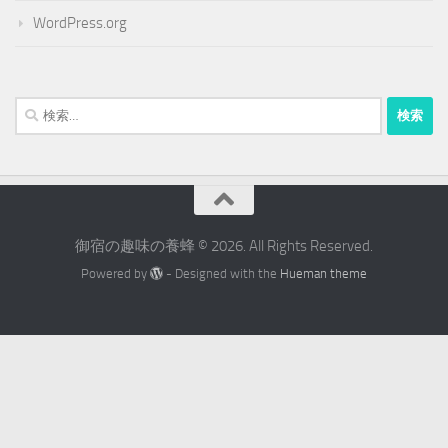
WordPress.org
検
索:
御宿の趣味の養蜂 © 2026. All Rights Reserved.
Powered by
- Designed with the
Hueman theme