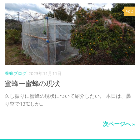
2
養蜂ブログ
2023年11月11日
蜜蜂ー蜜蜂の現状
久し振りに蜜蜂の現状について紹介したい。 本日は、曇
り空で13℃しか...
次ページへ »