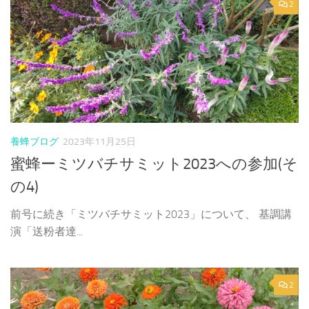
2
養蜂ブログ
2023年11月25日
蜜蜂ーミツバチサミット2023への参加(そ
の4)
前号に続き「ミツバチサミット2023」について、 基調講
演「送粉者達...
2