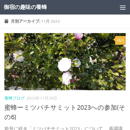
御宿の趣味の養蜂
コンテンツへスキップ
月別アーカイブ:
11月 2023
5
養蜂ブログ
2023年11月29日
蜜蜂ーミツバチサミット2023への参加(そ
の6)
前号に続き「ミツバチサミット2023」について、 基調講