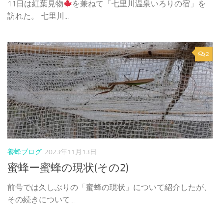
11日は紅葉見物
を兼ねて「七里川温泉いろりの宿」を
訪れた。 七里川...
2
養蜂ブログ
2023年11月13日
蜜蜂ー蜜蜂の現状(その2)
前号では久しぶりの「蜜蜂の現状」について紹介したが、
その続きについて...