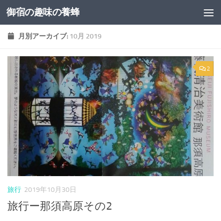
御宿の趣味の養蜂
コンテンツへスキップ
月別アーカイブ:
10月 2019
2
旅行
2019年10月30日
旅行ー那須高原その2