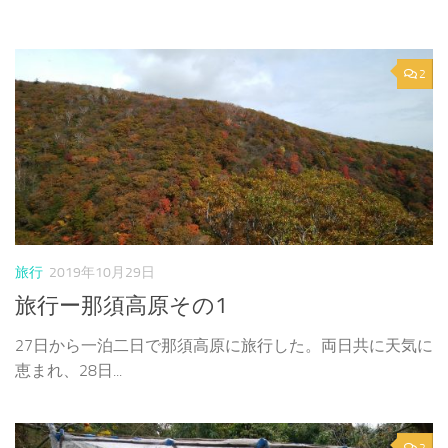
2
旅行
2019年10月29日
旅行ー那須高原その1
27日から一泊二日で那須高原に旅行した。両日共に天気に
恵まれ、28日...
2