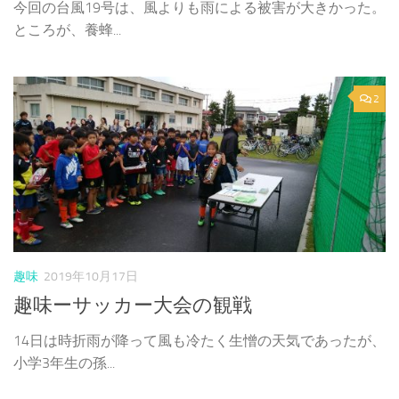
今回の台風19号は、風よりも雨による被害が大きかった。
ところが、養蜂...
2
趣味
2019年10月17日
趣味ーサッカー大会の観戦
14日は時折雨が降って風も冷たく生憎の天気であったが、
小学3年生の孫...