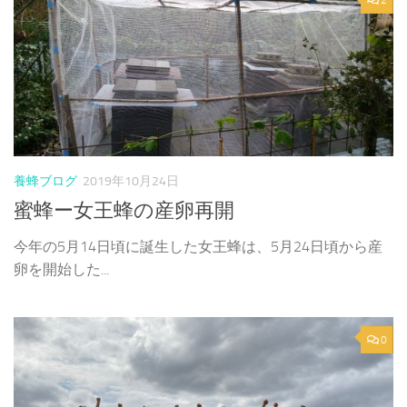
養蜂ブログ
2019年10月24日
蜜蜂ー女王蜂の産卵再開
今年の5月14日頃に誕生した女王蜂は、5月24日頃から産
卵を開始した...
0