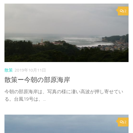
2
散策
2019年10月11日
散策ー今朝の部原海岸
今朝の部原海岸は、写真の様に凄い高波が押し寄せてい
る。台風19号は、...
2