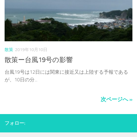
散策
2019年10月10日
散策ー台風19号の影響
台風19号は12日には関東に接近又は上陸する予報である
が、10日の分...
次ページへ »
フォロー: