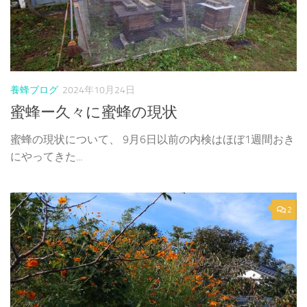
養蜂ブログ
2024年10月24日
蜜蜂ー久々に蜜蜂の現状
蜜蜂の現状について、 9月6日以前の内検はほぼ1週間おき
にやってきた...
2