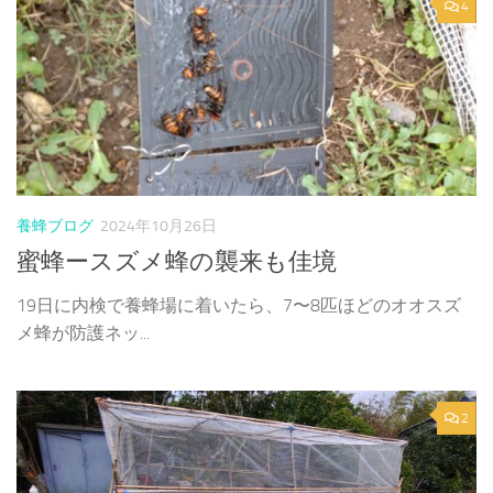
4
養蜂ブログ
2024年10月26日
蜜蜂ースズメ蜂の襲来も佳境
19日に内検で養蜂場に着いたら、7〜8匹ほどのオオスズ
メ蜂が防護ネッ...
2