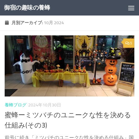
御宿の趣味の養蜂
コンテンツへスキップ
月別アーカイブ:
10月 2024
5
養蜂ブログ
2024年10月30日
蜜蜂ーミツバチのユニークな性を決める
仕組み(その3)
前号に続き「ミツバチのユニークな性を決める仕組み」国