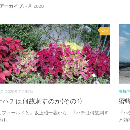
アーカイブ:
7月 2020
2
グ
2020年7月30日
養蜂
ーハチは何故刺すのか(その1)
蜜
とフィールドと』坂上昭一著から、『ハチは何故刺す
『ハ
)...
と効率