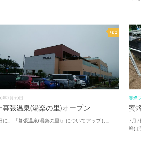
2
20年7月19日
養蜂
ー幕張温泉(湯楽の里)オープン
蜜
日に、『幕張温泉(湯楽の里)』についてアップし...
7月
蜂は予