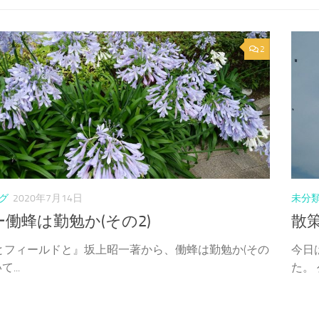
2
グ
2020年7月14日
未分
働蜂は勤勉か(その2)
散
とフィールドと』坂上昭一著から、働蜂は勤勉か(その
今日
...
た。 