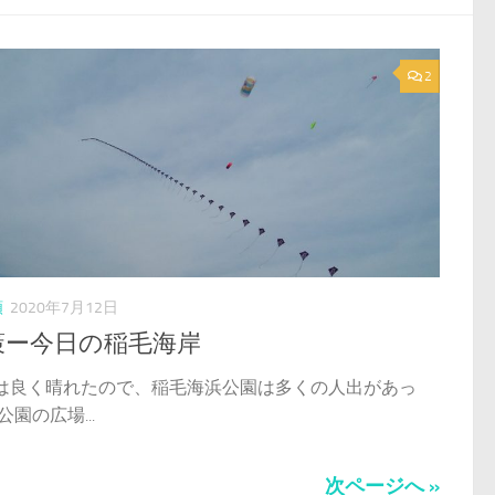
2
類
2020年7月12日
策ー今日の稲毛海岸
は良く晴れたので、稲毛海浜公園は多くの人出があっ
公園の広場...
次ページへ »