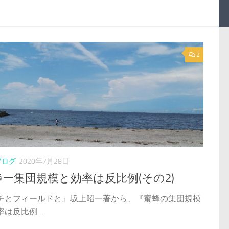
2
ブログ
2020年7月28日
蜂ー集団規模と効率は反比例(その2)
チとフィールドと』坂上昭一著から、『蜜蜂の集団規模
は反比例...