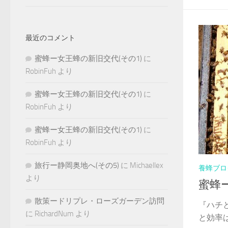
最近のコメント
蜜蜂ー女王蜂の新旧交代(その1)
に
RobinFuh
より
蜜蜂ー女王蜂の新旧交代(その1)
に
RobinFuh
より
蜜蜂ー女王蜂の新旧交代(その1)
に
RobinFuh
より
旅行ー静岡奥地へ(その5)
に
Michaellex
養蜂ブロ
より
蜜蜂
散策ードリプレ・ローズガーデン訪問
『ハチ
に
RichardNum
より
と効率は