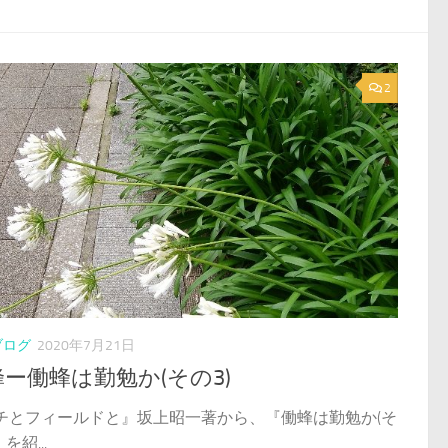
2
ブログ
2020年7月21日
ー働蜂は勤勉か(その3)
チとフィールドと』坂上昭一著から、『働蜂は勤勉か(そ
を紹...