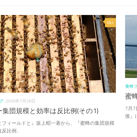
4
養蜂
蜜蜂
グ
2020年7月26日
7月
ー集団規模と効率は反比例(その1)
後』に
とフィールドと』坂上昭一著から、『蜜蜂の集団規模
反比例...