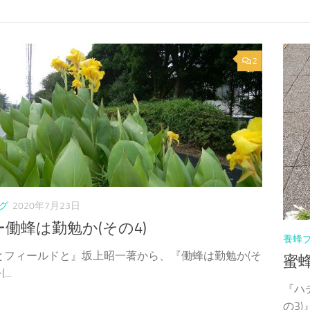
2
グ
2020年7月23日
働蜂は勤勉か(その4)
養蜂
とフィールドと』坂上昭一著から、『働蜂は勤勉か(そ
蜜蜂
..
『ハ
の3)』