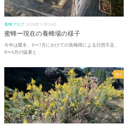
養蜂ブログ
2020年11月14日
蜜蜂ー現在の養蜂場の様子
今年は暖冬、6〜7月にかけての長梅雨による日照不足、
8〜9月の猛暑と...
2