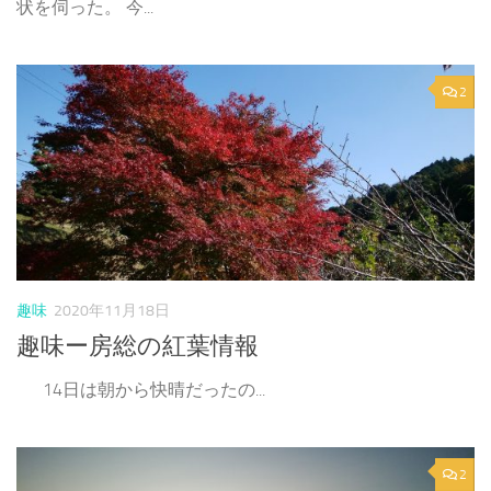
状を伺った。 今...
2
趣味
2020年11月18日
趣味ー房総の紅葉情報
14日は朝から快晴だったの...
2