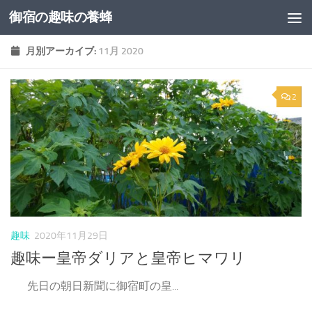
御宿の趣味の養蜂
コンテンツへスキップ
月別アーカイブ:
11月 2020
2
趣味
2020年11月29日
趣味ー皇帝ダリアと皇帝ヒマワリ
先日の朝日新聞に御宿町の皇...