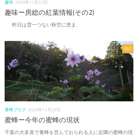
趣味
2020年11月22日
趣味ー房総の紅葉情報(その2)
昨日は雲一つない秋空に恵ま...
2
養蜂ブログ
2020年11月20日
蜜蜂ー今年の蜜蜂の現状
千葉の大多喜で養蜂を営んでおられる人に近隣の蜜蜂の現