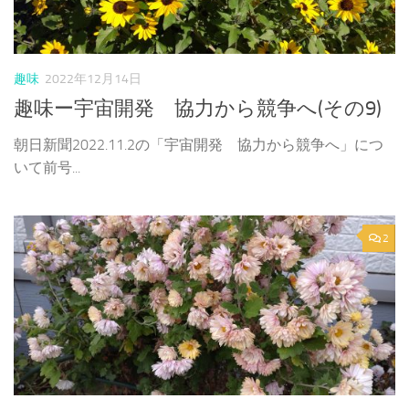
趣味
2022年12月14日
趣味ー宇宙開発 協力から競争へ(その9)
朝日新聞2022.11.2の「宇宙開発 協力から競争へ」につ
いて前号...
2