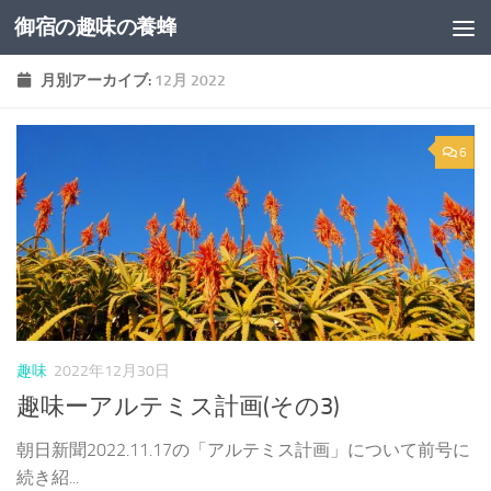
御宿の趣味の養蜂
コンテンツへスキップ
月別アーカイブ:
12月 2022
6
趣味
2022年12月30日
趣味ーアルテミス計画(その3)
朝日新聞2022.11.17の「アルテミス計画」について前号に
続き紹...