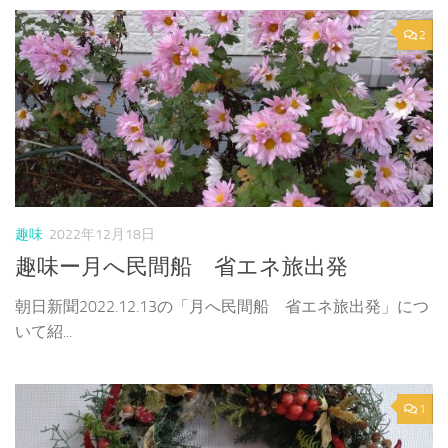
2
趣味
2022年12月18日
趣味ー月へ民間船 省エネ旅出発
朝日新聞2022.12.13の「月へ民間船 省エネ旅出発」につ
いて紹...
1