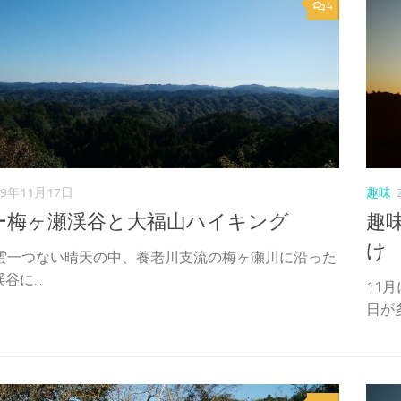
4
19年11月17日
趣味
ー梅ヶ瀬渓谷と大福山ハイキング
趣
け
は雲一つない晴天の中、養老川支流の梅ヶ瀬川に沿った
谷に...
11
日が多