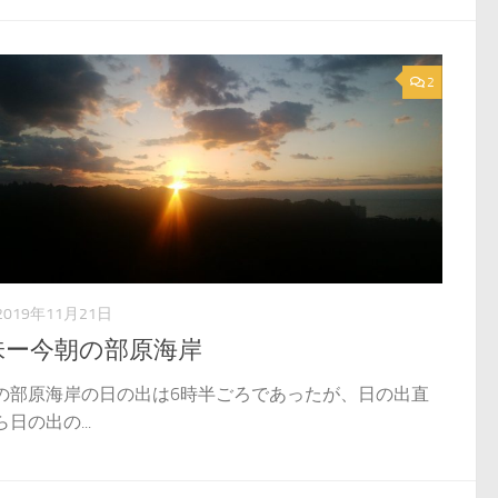
2
2019年11月21日
味ー今朝の部原海岸
の部原海岸の日の出は6時半ごろであったが、日の出直
日の出の...