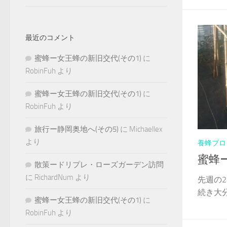
最近のコメント
蜜蜂ー女王蜂の新旧交代(その1)
に
RobinFuh
より
蜜蜂ー女王蜂の新旧交代(その1)
に
RobinFuh
より
旅行ー静岡奥地へ(その5)
に
Michaellex
より
養蜂ブロ
蜜蜂
散策ードリプレ・ローズガーデン訪問
に
RichardNum
より
先週の
続き大分
蜜蜂ー女王蜂の新旧交代(その1)
に
RobinFuh
より