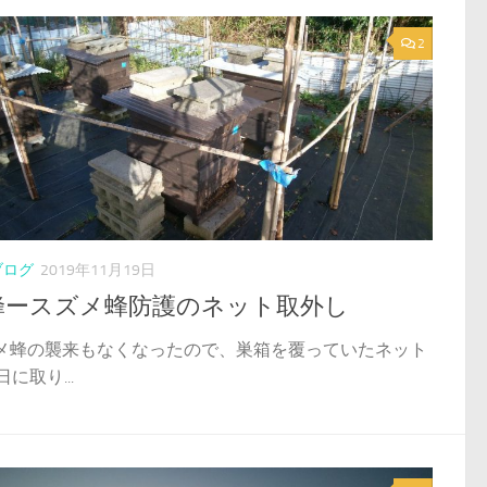
2
ブログ
2019年11月19日
蜂ースズメ蜂防護のネット取外し
メ蜂の襲来もなくなったので、巣箱を覆っていたネット
日に取り...