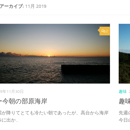
アーカイブ:
11月 2019
2
19年11月30日
趣味
ー今朝の部原海岸
趣
霜が降りてとても冷たい朝であったが、高台から海岸
先週
に出か...
今日の