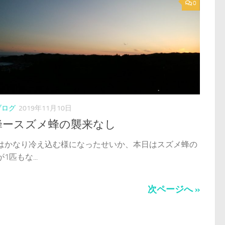
0
ブログ
2019年11月10日
蜂ースズメ蜂の襲来なし
はかなり冷え込む様になったせいか、本日はスズメ蜂の
1匹もな...
次ページへ »