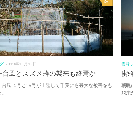
2
グ
2019年11月12日
養蜂
ー台風とスズメ蜂の襲来も終焉か
蜜
、台風15号と19号が上陸して千葉にも甚大な被害をも
朝晩
...
飛来が