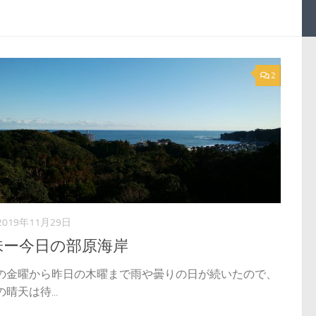
2
2019年11月29日
味ー今日の部原海岸
の金曜から昨日の木曜まで雨や曇りの日が続いたので、
晴天は待...