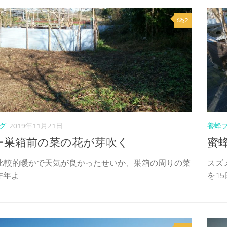
2
グ
2019年11月21日
養蜂
ー巣箱前の菜の花が芽吹く
蜜
は比較的暖かで天気が良かったせいか、巣箱の周りの菜
スズ
年よ...
を15