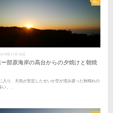
4
2019年11月16日
味ー部原海岸の高台からの夕焼けと朝焼
月に入り、天気が安定したせいか空が澄み渡った秋晴れの
い。 ...