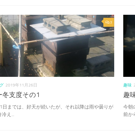
3
グ
2019年11月26日
趣味
ー冬支度その1
趣
21日までは、好天が続いたが、それ以降は雨や曇りが
今朝
冷え...
前から