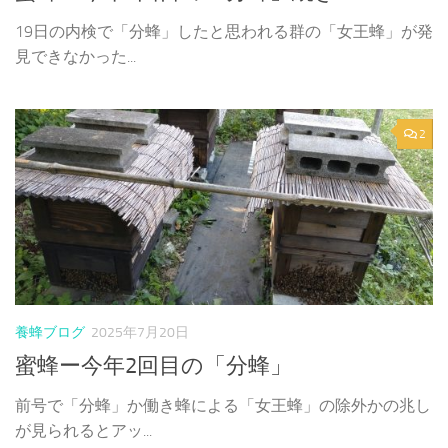
19日の内検で「分蜂」したと思われる群の「女王蜂」が発
見できなかった...
2
養蜂ブログ
2025年7月20日
蜜蜂ー今年2回目の「分蜂」
前号で「分蜂」か働き蜂による「女王蜂」の除外かの兆し
が見られるとアッ...