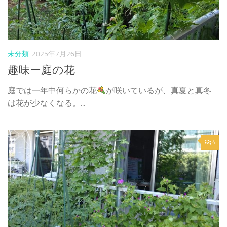
未分類
2025年7月26日
趣味ー庭の花
庭では一年中何らかの花
が咲いているが、真夏と真冬
は花が少なくなる。...
4