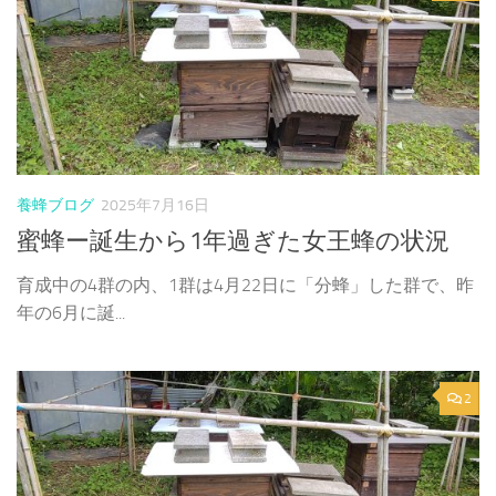
養蜂ブログ
2025年7月16日
蜜蜂ー誕生から1年過ぎた女王蜂の状況
育成中の4群の内、1群は4月22日に「分蜂」した群で、昨
年の6月に誕...
2