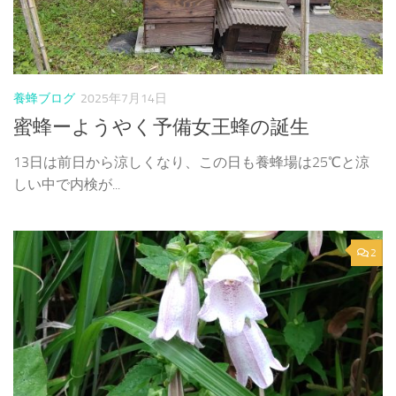
養蜂ブログ
2025年7月14日
蜜蜂ーようやく予備女王蜂の誕生
13日は前日から涼しくなり、この日も養蜂場は25℃と涼
しい中で内検が...
2