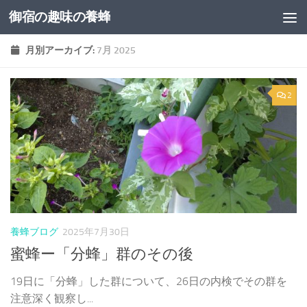
御宿の趣味の養蜂
コンテンツへスキップ
月別アーカイブ:
7月 2025
2
養蜂ブログ
2025年7月30日
蜜蜂ー「分蜂」群のその後
19日に「分蜂」した群について、26日の内検でその群を
注意深く観察し...