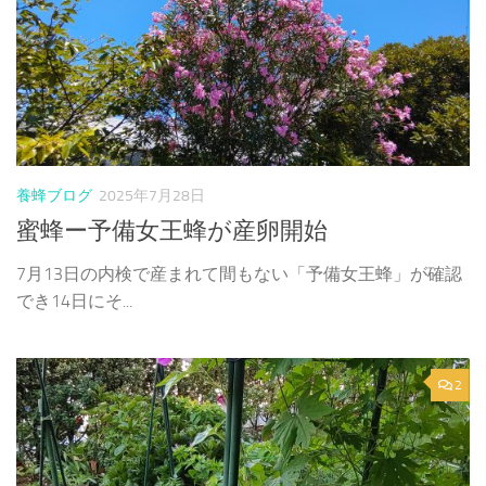
養蜂ブログ
2025年7月28日
蜜蜂ー予備女王蜂が産卵開始
7月13日の内検で産まれて間もない「予備女王蜂」が確認
でき14日にそ...
2