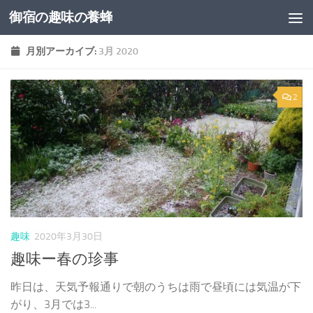
御宿の趣味の養蜂
コンテンツへスキップ
月別アーカイブ:
3月 2020
2
趣味
2020年3月30日
趣味ー春の珍事
昨日は、天気予報通りで朝のうちは雨で昼頃には気温が下
がり、3月では3...