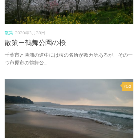
散策
2020年3月28日
散策ー鶴舞公園の桜
千葉市と勝浦の道中には桜の名所が数カ所あるが、その一
つ市原市の鶴舞公...
2