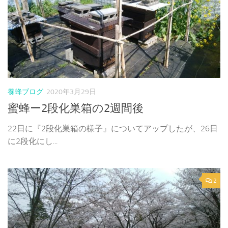
養蜂ブログ
2020年3月29日
蜜蜂ー2段化巣箱の2週間後
22日に『2段化巣箱の様子』についてアップしたが、26日
に2段化にし...
2