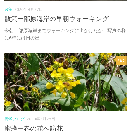
散策
2020年3月27日
散策ー部原海岸の早朝ウォーキング
今朝、部原海岸までウォーキングに出かけたが、写真の様
に6時には日の出...
2
養蜂ブログ
2020年3月25日
蜜蜂ー春の花へ訪花