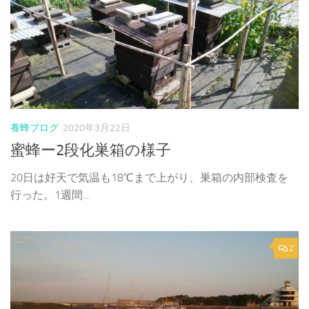
養蜂ブログ
2020年3月22日
蜜蜂ー2段化巣箱の様子
20日は好天で気温も18℃まで上がり、巣箱の内部検査を
行った。1週間...
2