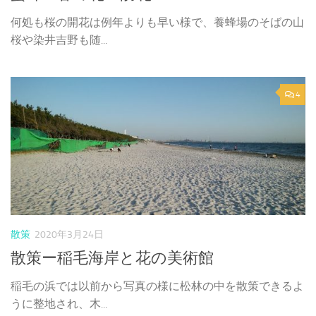
何処も桜の開花は例年よりも早い様で、養蜂場のそばの山
桜や染井吉野も随...
4
散策
2020年3月24日
散策ー稲毛海岸と花の美術館
稲毛の浜では以前から写真の様に松林の中を散策できるよ
うに整地され、木...