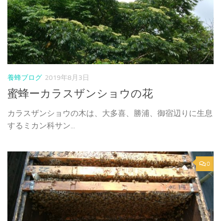
養蜂ブログ
2019年8月3日
蜜蜂ーカラスザンショウの花
カラスザンショウの木は、大多喜、勝浦、御宿辺りに生息
するミカン科サン...
0