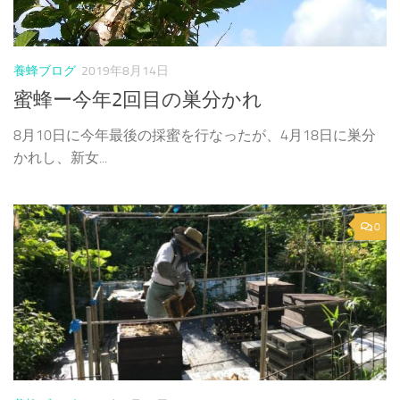
養蜂ブログ
2019年8月14日
蜜蜂ー今年2回目の巣分かれ
8月10日に今年最後の採蜜を行なったが、4月18日に巣分
かれし、新女...
0