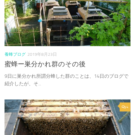
養蜂ブログ
2019年8月23日
蜜蜂ー巣分かれ群のその後
9日に巣分かれ所謂分蜂した群のことは、14日のブログで
紹介したが、そ...
4