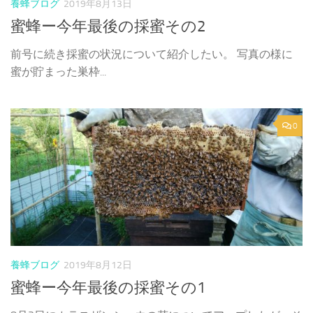
養蜂ブログ
2019年8月13日
蜜蜂ー今年最後の採蜜その2
前号に続き採蜜の状況について紹介したい。 写真の様に
蜜が貯まった巣枠...
0
養蜂ブログ
2019年8月12日
蜜蜂ー今年最後の採蜜その1