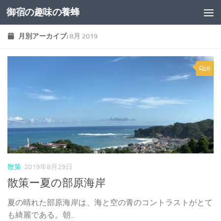
御宿の趣味の養蜂
コンテンツへスキップ
月別アーカイブ:
8月 2019
8
散策
2019年8月29日
散策ー夏の部原海岸
夏の晴れた部原海岸は、海と空の青のコントラストがとて
も綺麗である。朝...