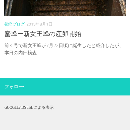
養蜂ブログ
2019年8月1日
蜜蜂ー新女王蜂の産卵開始
前々号で新女王蜂が7月22日頃に誕生したと紹介したが、
本日の内部検査...
フォロー:
GOOGLEADSESEによる表示