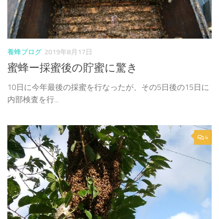
養蜂ブログ
2019年8月17日
蜜蜂ー採蜜後の貯蜜に驚き
10日に今年最後の採蜜を行なったが、その5日後の15日に
内部検査を行...
4