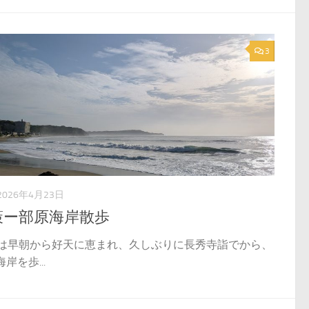
3
2026年4月23日
策ー部原海岸散歩
日は早朝から好天に恵まれ、久しぶりに長秀寺詣でから、
岸を歩...