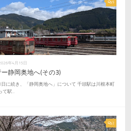
5
2026年4月15日
ー静岡奥地へ(その3)
11日に続き、「静岡奥地へ」について 千頭駅は川根本町
て駅...
2