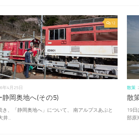
12
26年4月25日
散策
静岡奥地へ(その5)
散
に続き、「静岡奥地へ」について、 南アルプスあぷと
19
井...
部原海