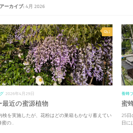
アーカイブ:
4月 2026
2
グ
2026年4月29日
養蜂
ー最近の蜜源植物
蜜
に内検を実施したが、花粉はどの巣箱もかなり蓄えてい
25
蜜の...
日には3