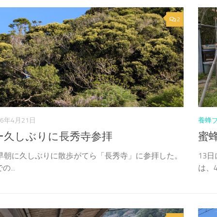
2
26年4月21日
養蜂
ー久しぶりに長秀寺参拝
蜜蜂
の早朝に久しぶりに散歩がてら「長秀寺」に参拝した。
13
...
は、4