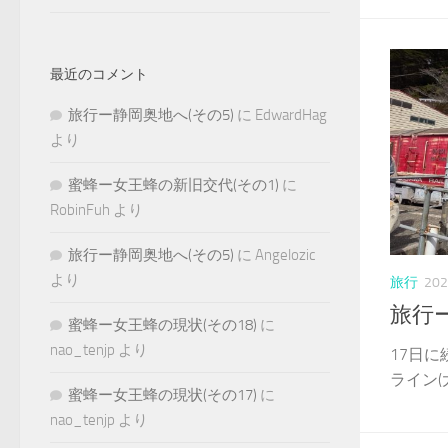
最近のコメント
旅行ー静岡奥地へ(その5)
に
EdwardHag
より
蜜蜂ー女王蜂の新旧交代(その1)
に
RobinFuh
より
旅行ー静岡奥地へ(その5)
に
Angelozic
より
旅行
20
旅行ー
蜜蜂ー女王蜂の現状(その18)
に
nao_tenjp
より
17日
ライン(大
蜜蜂ー女王蜂の現状(その17)
に
nao_tenjp
より