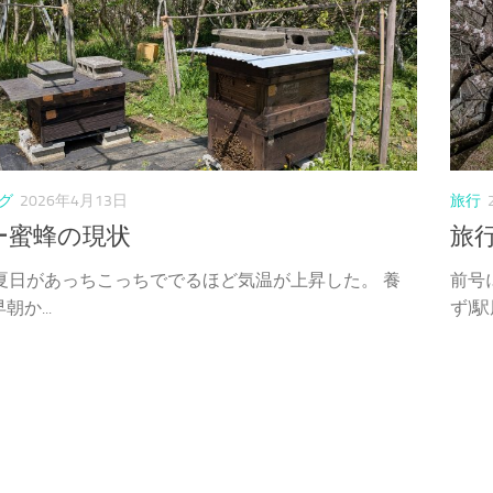
グ
2026年4月13日
旅行
ー蜜蜂の現状
旅行
は夏日があっちこっちででるほど気温が上昇した。 養
前号
朝か...
ず)駅