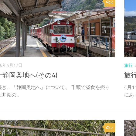
2
26年4月17日
旅行
静岡奥地へ(その4)
旅行
続き、「静岡奥地へ」について、 千頭で昼食を摂っ
4月
井湖の...
にあっ
2