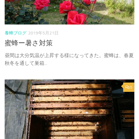
養蜂ブログ
2019年5月21日
蜜蜂ー暑さ対策
昼間は大分気温が上昇する様になってきた。蜜蜂は、春夏
秋冬を通して巣箱...
0