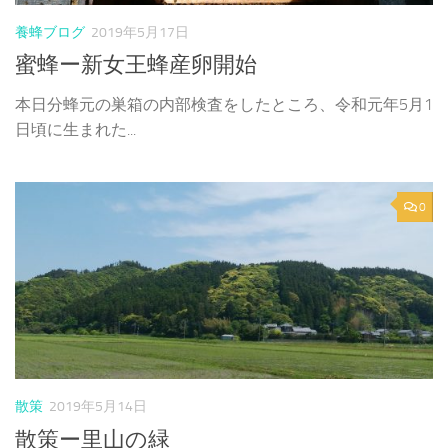
養蜂ブログ
2019年5月17日
蜜蜂ー新女王蜂産卵開始
本日分蜂元の巣箱の内部検査をしたところ、令和元年5月1
日頃に生まれた...
0
散策
2019年5月14日
散策ー里山の緑