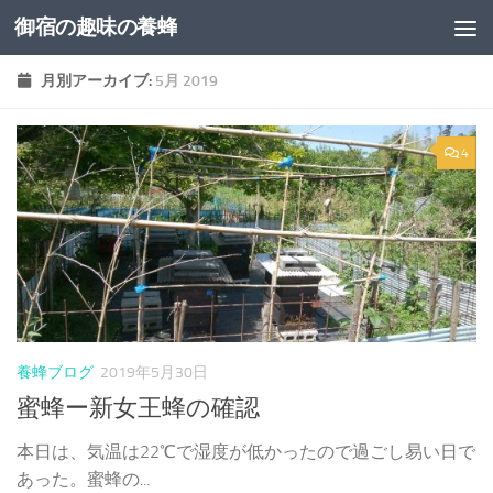
御宿の趣味の養蜂
コンテンツへスキップ
月別アーカイブ:
5月 2019
4
養蜂ブログ
2019年5月30日
蜜蜂ー新女王蜂の確認
本日は、気温は22℃で湿度が低かったので過ごし易い日で
あった。蜜蜂の...