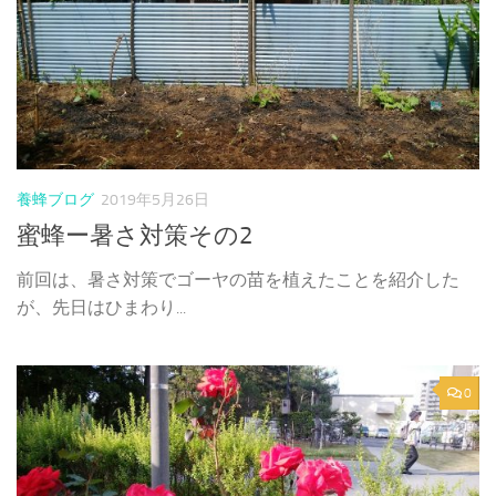
養蜂ブログ
2019年5月26日
蜜蜂ー暑さ対策その2
前回は、暑さ対策でゴーヤの苗を植えたことを紹介した
が、先日はひまわり...
0