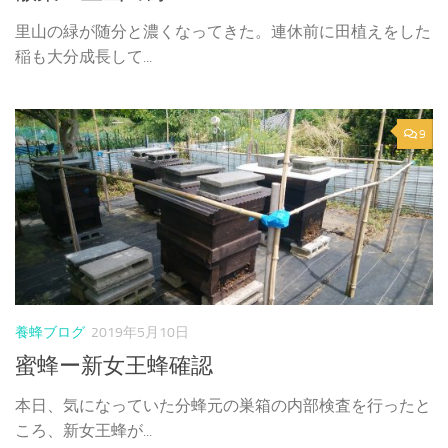
里山の緑が随分と濃くなってきた。連休前に田植えをした
稲も大分成長して...
9
養蜂ブログ
2019年5月10日
蜜蜂ー新女王蜂確認
本日、気になっていた分蜂元の巣箱の内部検査を行ったと
ころ、新女王蜂が...