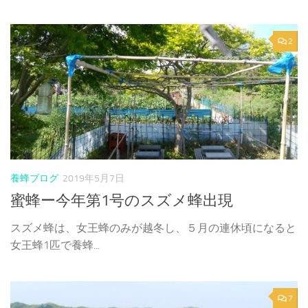
2
養蜂ブログ
2019年5月7日
蜜蜂ー今年第1号のスズメ蜂出現
スズメ蜂は、女王蜂のみが越冬し、５月の連休頃になると
女王蜂1匹で養蜂...
7