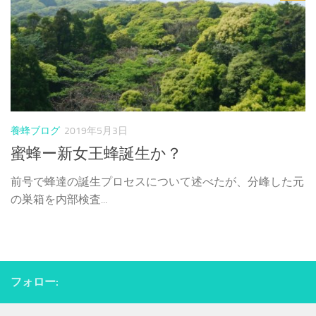
養蜂ブログ
2019年5月3日
蜜蜂ー新女王蜂誕生か？
前号で蜂達の誕生プロセスについて述べたが、分峰した元
の巣箱を内部検査...
フォロー: