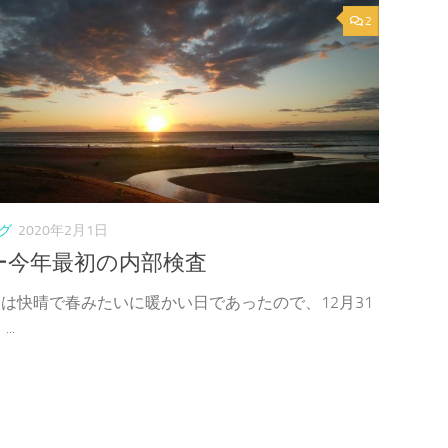
2
グ
2020年2月1日
ー今年最初の内部検査
日は快晴で春みたいに暖かい日であったので、12月31
..