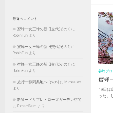
最近のコメント
蜜蜂ー女王蜂の新旧交代(その1)
に
RobinFuh
より
蜜蜂ー女王蜂の新旧交代(その1)
に
RobinFuh
より
蜜蜂ー女王蜂の新旧交代(その1)
に
RobinFuh
より
養蜂ブロ
蜜蜂
旅行ー静岡奥地へ(その5)
に
Michaellex
より
19日
った。し
散策ードリプレ・ローズガーデン訪問
に
RichardNum
より