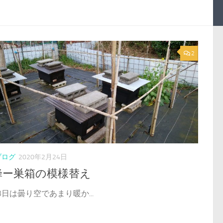
2
ブログ
2020年2月24日
蜂ー巣箱の模様替え
日は曇り空であまり暖か...