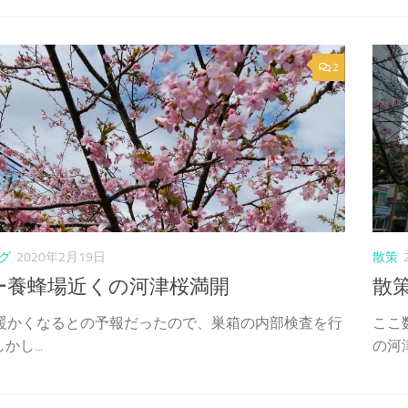
2
グ
2020年2月19日
散策
ー養蜂場近くの河津桜満開
散
は暖かくなるとの予報だったので、巣箱の内部検査を行
ここ
かし...
の河津