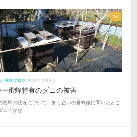
4
類
/
養蜂ブログ
2020年2月5日
蜂ー蜜蜂特有のダニの被害
の蜜蜂の状況について、知り合いの養蜂家に聞いたとこ
ニでかな...