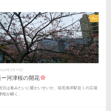
2
2020年2月15日
策ー河津桜の開花
数日は春みたいに暖かいせいか、稲毛海岸駅近くの広場
桜が瞬く...