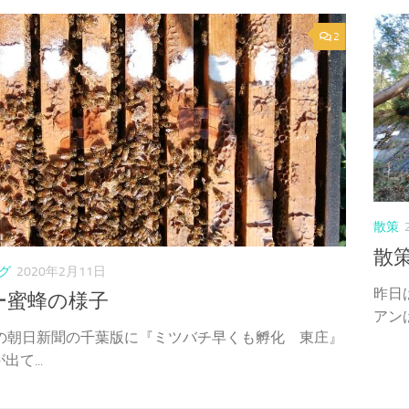
2
散策
散
グ
2020年2月11日
昨日
ー蜜蜂の様子
アンは
日の朝日新聞の千葉版に『ミツバチ早くも孵化 東庄』
出て...