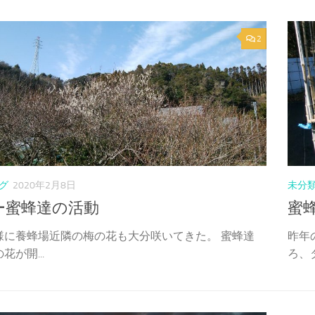
2
グ
2020年2月8日
未分
ー蜜蜂達の活動
蜜
様に養蜂場近隣の梅の花も大分咲いてきた。 蜜蜂達
昨年
花が開...
ろ、ダ