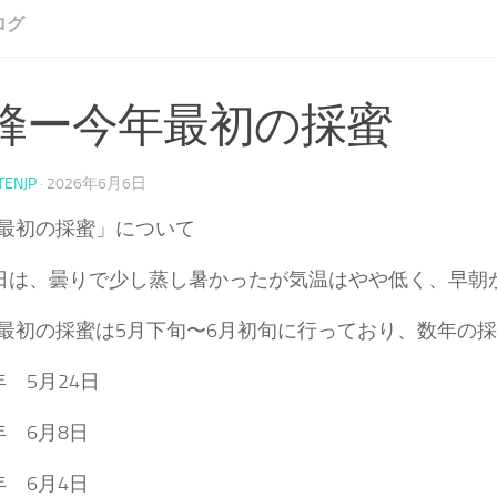
ログ
蜂ー今年最初の採蜜
TENJP
·
2026年6月6日
最初の採蜜」について
1日は、曇りで少し蒸し暑かったが気温はやや低く、早
最初の採蜜は5月下旬〜6月初旬に行っており、数年の
年 5月24日
年 6月8日
年 6月4日