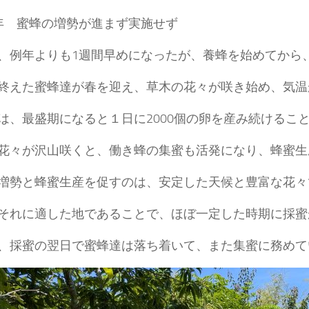
年 蜜蜂の増勢が進まず実施せず
、例年よりも1週間早めになったが、養蜂を始めてから
終えた蜜蜂達が春を迎え、草木の花々が咲き始め、気温
は、最盛期になると１日に2000個の卵を産み続けるこ
花々が沢山咲くと、働き蜂の集蜜も活発になり、蜂蜜生
増勢と蜂蜜生産を促すのは、安定した天候と豊富な花々
それに適した地であることで、ほぼ一定した時期に採蜜
、採蜜の翌日で蜜蜂達は落ち着いて、また集蜜に務めて