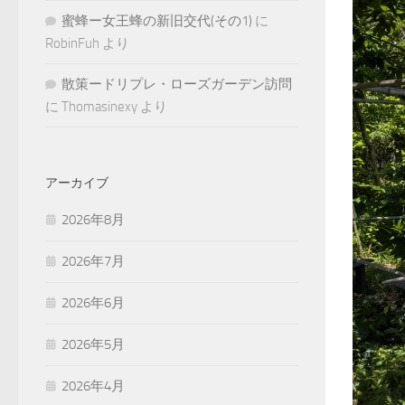
蜜蜂ー女王蜂の新旧交代(その1)
に
RobinFuh
より
散策ードリプレ・ローズガーデン訪問
に
Thomasinexy
より
アーカイブ
2026年8月
2026年7月
2026年6月
2026年5月
2026年4月