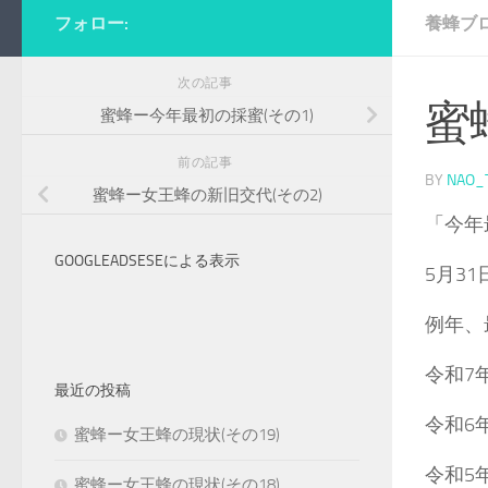
フォロー:
養蜂ブ
次の記事
蜜
蜜蜂ー今年最初の採蜜(その1)
前の記事
BY
NAO_
蜜蜂ー女王蜂の新旧交代(その2)
「今年
GOOGLEADSESEによる表示
5月3
例年、
令和7
最近の投稿
令和6
蜜蜂ー女王蜂の現状(その19)
令和5
蜜蜂ー女王蜂の現状(その18)