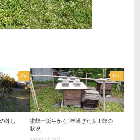
4
11
の外し
蜜蜂ー誕生から1年過ぎた女王蜂の
状況
2025年7月16日