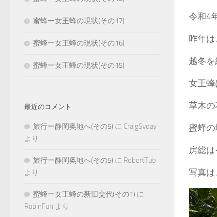
令和4
蜜蜂ー女王蜂の現状(その17)
昨年は
蜜蜂ー女王蜂の現状(その16)
越冬を
蜜蜂ー女王蜂の現状(その15)
女王蜂
草木の
最近のコメント
旅行ー静岡奥地へ(その5)
に
CraigSyday
蜜蜂の
より
房総は
旅行ー静岡奥地へ(その5)
に
RobertTub
写真は
より
蜜蜂ー女王蜂の新旧交代(その1)
に
RobinFuh
より