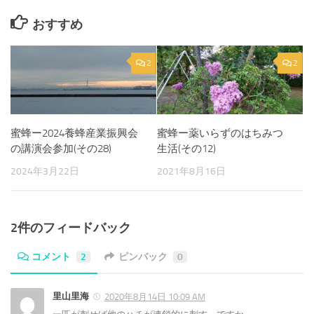
おすすめ
2
2
蜜蜂ー2024養蜂産業振興会
蜜蜂ー薬いらずのはちみつ
の講演会参加(その28)
生活(その12)
2024年3月22日
2021年8月16日
2件のフィードバック
コメント
2
ピンバック
0
里山里海
2020年8月14日 10:09 AM