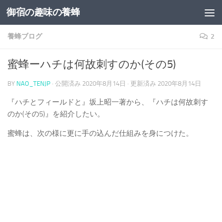
御宿の趣味の養蜂
コンテンツへスキップ
養蜂ブログ
2
蜜蜂ーハチは何故刺すのか(その5)
BY
NAO_TENJP
· 公開済み
2020年8月14日
· 更新済み
2020年8月14日
『ハチとフィールドと』坂上昭一著から、『ハチは何故刺す
のか(その5)』を紹介したい。
蜜蜂は、次の様に更に手の込んだ仕組みを身につけた。