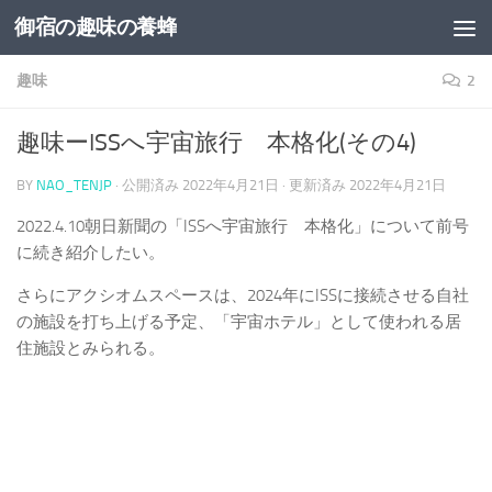
御宿の趣味の養蜂
コンテンツへスキップ
趣味
2
趣味ーISSへ宇宙旅行 本格化(その4)
BY
NAO_TENJP
· 公開済み
2022年4月21日
· 更新済み
2022年4月21日
2022.4.10朝日新聞の「ISSへ宇宙旅行 本格化」について前号
に続き紹介したい。
さらにアクシオムスペースは、2024年にISSに接続させる自社
の施設を打ち上げる予定、「宇宙ホテル」として使われる居
住施設とみられる。