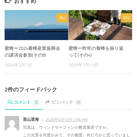
おすすめ
2
2
蜜蜂ー2024養蜂産業振興会
蜜蜂ー昨年の養蜂を振り返
の講演会参加(その8)
って(その4)
2024年2月7日
2025年1月11日
2件のフィードバック
コメント
2
ピンバック
0
里山里海
2026年6月12日 2:56 PM
写真は、ウィンドサーフィンの教習風景ですか。
この光景を何度かみて、その都度、何だろかと思っていまし