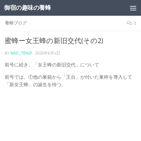
御宿の趣味の養蜂
コンテンツへスキップ
養蜂ブログ
2
蜜蜂ー女王蜂の新旧交代(その2)
BY
NAO_TENJP
·
2026年6月4日
前号に続き、「女王蜂の新旧交代」について
前号では、①他の巣箱から「王台」が付いた巣枠を導入して
「新女王蜂」の誕生を待つ。