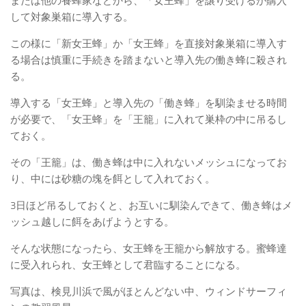
または他の養蜂家などから、「女王蜂」を譲り受けるか購入
して対象巣箱に導入する。
この様に「新女王蜂」か「女王蜂」を直接対象巣箱に導入す
る場合は慎重に手続きを踏まないと導入先の働き蜂に殺され
る。
導入する「女王蜂」と導入先の「働き蜂」を馴染ませる時間
が必要で、「女王蜂」を「王籠」に入れて巣枠の中に吊るし
ておく。
その「王籠」は、働き蜂は中に入れないメッシュになってお
り、中には砂糖の塊を餌として入れておく。
3日ほど吊るしておくと、お互いに馴染んできて、働き蜂はメ
ッシュ越しに餌をあげようとする。
そんな状態になったら、女王蜂を王籠から解放する。蜜蜂達
に受入れられ、女王蜂として君臨することになる。
写真は、検見川浜で風がほとんどない中、ウィンドサーフィ