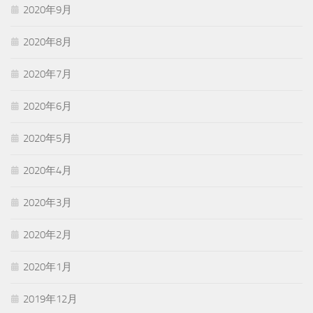
2020年9月
2020年8月
2020年7月
2020年6月
2020年5月
2020年4月
2020年3月
2020年2月
2020年1月
2019年12月