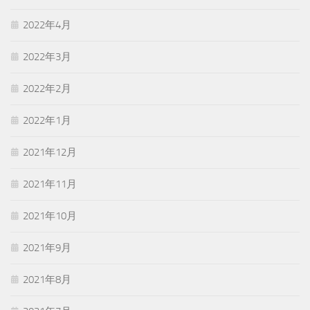
2022年4月
2022年3月
2022年2月
2022年1月
2021年12月
2021年11月
2021年10月
2021年9月
2021年8月