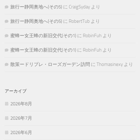
旅行ー静岡奥地へ(その5)
に
CraigSyday
より
旅行ー静岡奥地へ(その5)
に
RobertTub
より
蜜蜂ー女王蜂の新旧交代(その1)
に
RobinFuh
より
蜜蜂ー女王蜂の新旧交代(その1)
に
RobinFuh
より
散策ードリプレ・ローズガーデン訪問
に
Thomasinexy
より
アーカイブ
2026年8月
2026年7月
2026年6月