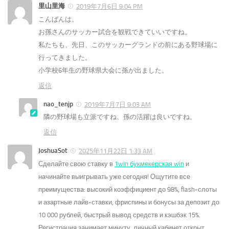
里山里海
2019年7月6日 9:04 PM
こんばんは。
お孫さんのサッカー試合を観戦できていいですね。
私たちも、先日、このサッカーグランドの前にある野球場に
行ってきました。
小学校6年生の野球県大会に孫が出ました。
返信
nao_tenjp
2019年7月7日 9:03 AM
隣の野球場も立派ですね。孫の活躍は良いですね。
返信
JoshuaSot
2025年11月22日 1:33 AM
Сделайте свою ставку в
1win букмекерская win
и
начинайте выигрывать уже сегодня! Ощутите все
преимущества: высокий коэффициент до 98%, flash-слоты
и азартные лайв-ставки, фриспины и бонусы за депозит до
10 000 рублей, быстрый вывод средств и кэшбэк 15%.
Регистрация занимает минуту, личный кабинет открыт