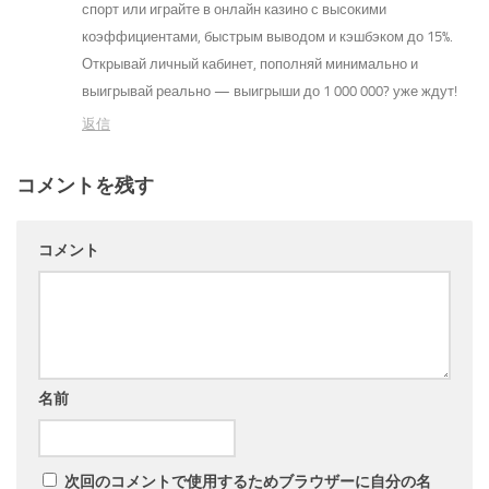
спорт или играйте в онлайн казино с высокими
коэффициентами, быстрым выводом и кэшбэком до 15%.
Открывай личный кабинет, пополняй минимально и
выигрывай реально — выигрыши до 1 000 000? уже ждут!
返信
コメントを残す
コメント
名前
次回のコメントで使用するためブラウザーに自分の名