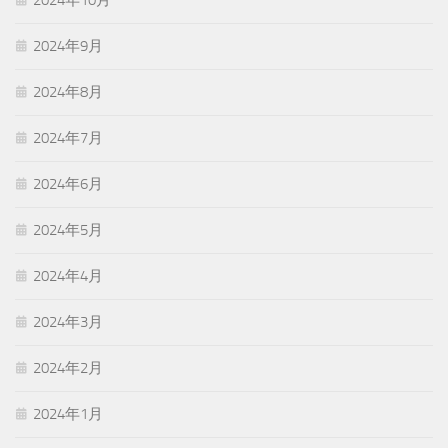
2024年10月
2024年9月
2024年8月
2024年7月
2024年6月
2024年5月
2024年4月
2024年3月
2024年2月
2024年1月