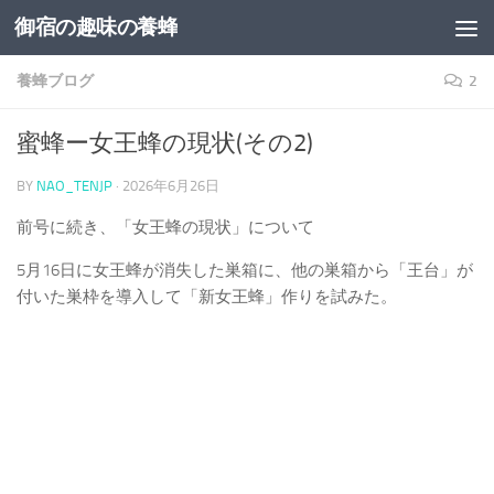
御宿の趣味の養蜂
コンテンツへスキップ
養蜂ブログ
2
蜜蜂ー女王蜂の現状(その2)
BY
NAO_TENJP
·
2026年6月26日
前号に続き、「女王蜂の現状」について
5月16日に女王蜂が消失した巣箱に、他の巣箱から「王台」が
付いた巣枠を導入して「新女王蜂」作りを試みた。