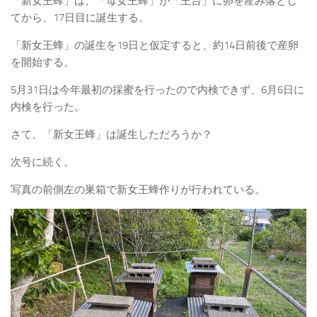
「新女王蜂」は、「母女王蜂」が「王台」に卵を産み落とし
てから、17日目に誕生する。
「新女王蜂」の誕生を19日と仮定すると、約14日前後で産卵
を開始する。
5月31日は今年最初の採蜜を行ったので内検できず、6月6日に
内検を行った。
さて、「新女王蜂」は誕生しただろうか？
次号に続く。
写真の前側左の巣箱で新女王蜂作りが行われている。