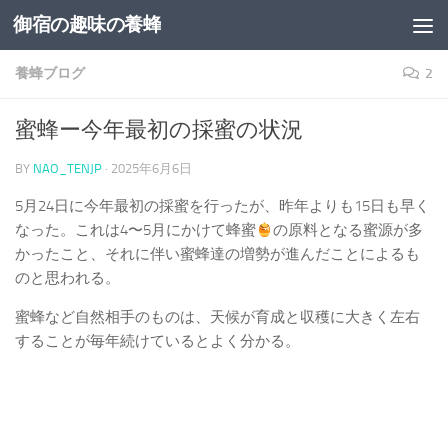
御宿の趣味の養蜂
コンテンツへスキップ
養蜂ブログ
2
蜜蜂ー今年最初の採蜜の状況
BY
NAO_TENJP
·
2025年6月6日
5月24日に今年最初の採蜜を行ったが、昨年よりも15日も早く
なった。これは4〜5月にかけて蜂蜜
の原料となる蜜源が多
かったこと、それに伴い蜜蜂達の増勢が進んだことによるも
のと思われる。
蜜蜂など自然相手のものは、天候が育成と収穫に大きく左右
することが毎年続けているとよく分かる。