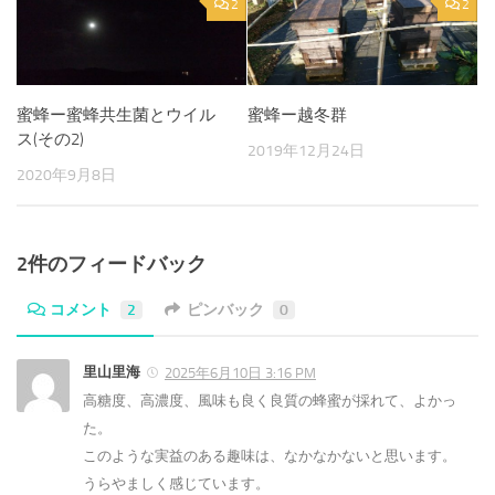
2
2
蜜蜂ー蜜蜂共生菌とウイル
蜜蜂ー越冬群
ス(その2)
2019年12月24日
2020年9月8日
2件のフィードバック
コメント
2
ピンバック
0
里山里海
2025年6月10日 3:16 PM
高糖度、高濃度、風味も良く良質の蜂蜜が採れて、よかっ
た。
このような実益のある趣味は、なかなかないと思います。
うらやましく感じています。