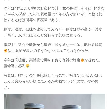
昨年は1群当たり9枚の貯蜜枠で計27枚の採蜜、今年は3枠少な
い24枚で採蜜したので収穫量は昨年の方が多いが、24枚で比
較するとほぼ同等の収穫量である。
糖度、濃度、風味を比較してみると、糖度はやや高く、濃度
は高く、風味はほとんど変わらず美味に感じる。
採蜜中、遠心分離器から蜜濾し器を通り一斗缶に流れる蜂蜜
は、濃度が高いのでなかなか流れてくれなかった。
今年は高糖度、高濃度で風味も良く良質の蜂蜜
が採れた。
蜜蜂達に感謝
写真は、昨年と今年を比較したもので、写真では色合いはほ
とんど変わらない様に見えるが肉眼では今年の方がやや薄
い。