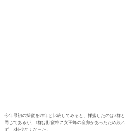
今年最初の採蜜を昨年と比較してみると、採蜜したのは3群と
同じであるが、1群は貯蜜枠に女王蜂の産卵があったため絞れ
ず、3枠少なくなった。