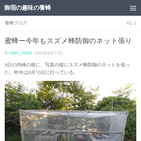
御宿の趣味の養蜂
コンテンツへスキップ
養蜂ブログ
2
蜜蜂ー今年もスズメ蜂防御のネット張り
BY
NAO_TENJP
·
2025年8月17日
9日の内検の後に、写真の様にスズメ蜂防御のネットを張っ
た。昨年は8月10日に行っている。