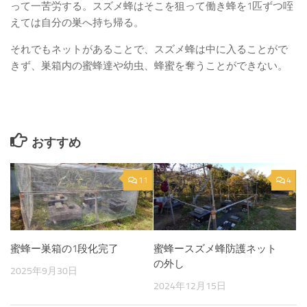
って一苦労する。スズメ蜂はそこを狙って働き蜂を1匹ずつ咥
えては自分の巣へ持ち帰る。
それでもネットがあることで、スズメ蜂は中に入ることがで
きず、巣箱内の蜜蜂達や幼虫、蜂蜜を奪うことができない。
おすすめ
11
4
蜜蜂ー巣箱の1段化完了
蜜蜂ースズメ蜂防護ネット
の外し
2025年9月30日
2024年12月15日