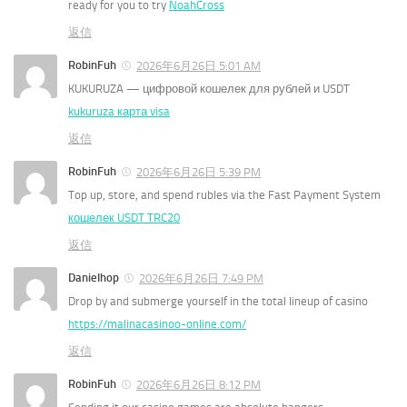
ready for you to try
NoahCross
返信
RobinFuh
2026年6月26日 5:01 AM
KUKURUZA — цифровой кошелек для рублей и USDT
kukuruza карта visa
返信
RobinFuh
2026年6月26日 5:39 PM
Top up, store, and spend rubles via the Fast Payment System
кошелек USDT TRC20
返信
Danielhop
2026年6月26日 7:49 PM
Drop by and submerge yourself in the total lineup of casino
https://malinacasinoo-online.com/
返信
RobinFuh
2026年6月26日 8:12 PM