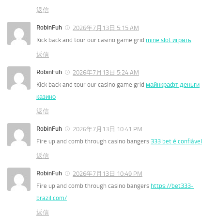
返信
RobinFuh
2026年7月13日 5:15 AM
Kick back and tour our casino game grid
mine slot играть
返信
RobinFuh
2026年7月13日 5:24 AM
Kick back and tour our casino game grid
майнкрафт деньги
казино
返信
RobinFuh
2026年7月13日 10:41 PM
Fire up and comb through casino bangers
333 bet é confiável
返信
RobinFuh
2026年7月13日 10:49 PM
Fire up and comb through casino bangers
https://bet333-
brazil.com/
返信