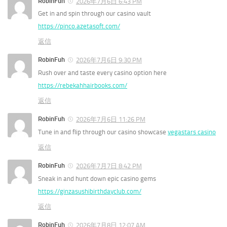
RobinFuh
2026年7月6日 6:43 PM
Get in and spin through our casino vault
https://pinco.azetasoft.com/
返信
RobinFuh
2026年7月6日 9:30 PM
Rush over and taste every casino option here
https://rebekahhairbooks.com/
返信
RobinFuh
2026年7月6日 11:26 PM
Tune in and flip through our casino showcase
vegastars casino
返信
RobinFuh
2026年7月7日 8:42 PM
Sneak in and hunt down epic casino gems
https://ginzasushibirthdayclub.com/
返信
RobinFuh
2026年7月8日 12:07 AM