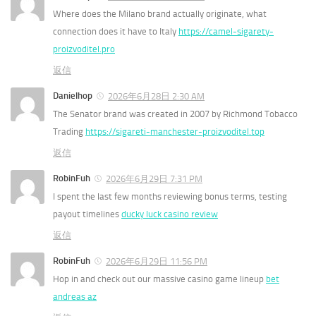
Where does the Milano brand actually originate, what
connection does it have to Italy
https://camel-sigarety-
proizvoditel.pro
返信
Danielhop
2026年6月28日 2:30 AM
The Senator brand was created in 2007 by Richmond Tobacco
Trading
https://sigareti-manchester-proizvoditel.top
返信
RobinFuh
2026年6月29日 7:31 PM
I spent the last few months reviewing bonus terms, testing
payout timelines
ducky luck casino review
返信
RobinFuh
2026年6月29日 11:56 PM
Hop in and check out our massive casino game lineup
bet
andreas az