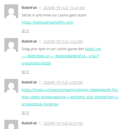
RobinFuh
2026年7月14日 12:45 AM
Settle in and mine our casino gem stash
https://fugitivedreamsfilm.com/
返信
RobinFuh
2026年7月14日 3:42 AM
Snag your spot in our casino game den
https://xn
—-8sbfc0bloy.xn—-9sbbbpi8a9bt6f.xn--p1ai/?
p=topic&id=35204
返信
RobinFuh
2026年7月14日 5:55 PM
https://myslo.ru/news/company/rulonnyj-stekloplastik-frp-
dlya-chego-primenyaetsya-i-pochemu-stal-standartom-v-
proizvodstve-furgonov
返信
RobinFuh
2026年7月14日 8:25 PM