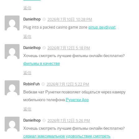
返信
Danielhop
2026年7月10日 10:28 PM
Plug into a packed casino game zone
pinup qeydiyyat
返信
Danielhop
2026年7月12日 5:18 PM
Хочешь смотреть лучшие фильмы онлайн бесплатно?
фильмы в качестве
返信
RobinFuh
2026年7月12日 5:22 PM
Вебкам чат Рунетки позволяет общаться через камеру
мобильного телефона
Рунетки App
返信
Danielhop
2026年7月12日 5:26 PM
Хочешь смотреть лучшие фильмы онлайн бесплатно?
сериал максимальное удовольствие смотреть