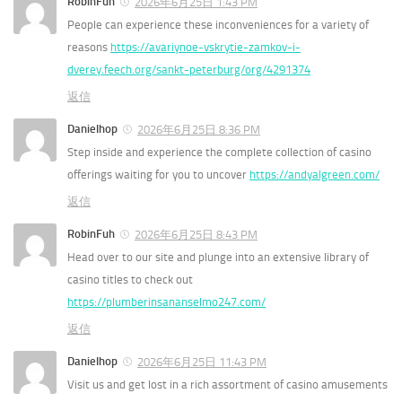
RobinFuh
2026年6月25日 1:43 PM
People can experience these inconveniences for a variety of
reasons
https://avariynoe-vskrytie-zamkov-i-
dverey.feech.org/sankt-peterburg/org/4291374
返信
Danielhop
2026年6月25日 8:36 PM
Step inside and experience the complete collection of casino
offerings waiting for you to uncover
https://andyalgreen.com/
返信
RobinFuh
2026年6月25日 8:43 PM
Head over to our site and plunge into an extensive library of
casino titles to check out
https://plumberinsananselmo247.com/
返信
Danielhop
2026年6月25日 11:43 PM
Visit us and get lost in a rich assortment of casino amusements