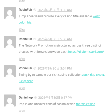
返信
RobinFuh
2026年6月30日 1:30 AM
Jump aboard and browse every casino title available
west
colombia
返信
RobinFuh
2026年6月30日 5:58 AM
The Network Promotion is structured across three distinct
phases, with breaks between each
https://diplomistoki.com/
返信
RobinFuh
2026年6月30日 3:54 PM
Swing by to sample our rich casino collection
лаки бир слоты
lucky bear
返信
Danielhop
2026年6月30日 9:57 PM
Pop in and uncover tons of casino action
martin casino
返信