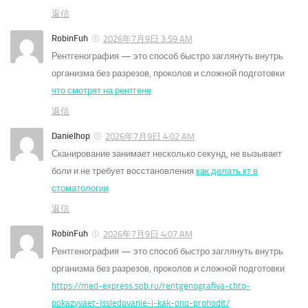
返信
RobinFuh
2026年7月9日 3:59 AM
Рентгенография — это способ быстро заглянуть внутрь
организма без разрезов, проколов и сложной подготовки
что смотрят на рентгене
返信
Danielhop
2026年7月9日 4:02 AM
Сканирование занимает несколько секунд, не вызывает
боли и не требует восстановления
как делать кт в
стоматологии
返信
RobinFuh
2026年7月9日 4:07 AM
Рентгенография — это способ быстро заглянуть внутрь
организма без разрезов, проколов и сложной подготовки
https://med-express.spb.ru/rentgenografiya-chto-
pokazyvaet-issledovanie-i-kak-ono-prohodit/