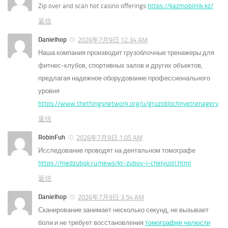
Zip over and scan hot casino offerings
https://kazmobilnik.kz/
返信
Danielhop
2026年7月9日 12:34 AM
Наша компания производит грузоблочные тренажеры для
фитнес-клубов, спортивных залов и других объектов,
предлагая надежное оборудование профессионального
уровня
https://www.thethingsnetwork.org/u/gruzoblochnyetrenagery
返信
RobinFuh
2026年7月9日 1:05 AM
Исследование проводят на дентальном томографе
https://medzubok.ru/news/kt-zubov-i-chelyusti.html
返信
Danielhop
2026年7月9日 3:54 AM
Сканирование занимает несколько секунд, не вызывает
боли и не требует восстановления
томография челюсти