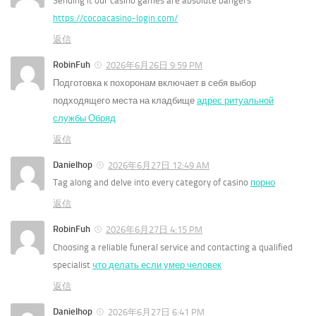
Sending it our casino games are absolute bangers
https://cocoacasino-login.com/
返信
RobinFuh
2026年6月26日 9:59 PM
Подготовка к похоронам включает в себя выбор
подходящего места на кладбище
адрес ритуальной
службы Обряд
返信
Danielhop
2026年6月27日 12:49 AM
Tag along and delve into every category of casino
порно
返信
RobinFuh
2026年6月27日 4:15 PM
Choosing a reliable funeral service and contacting a qualified
specialist
что делать если умер человек
返信
Danielhop
2026年6月27日 6:41 PM