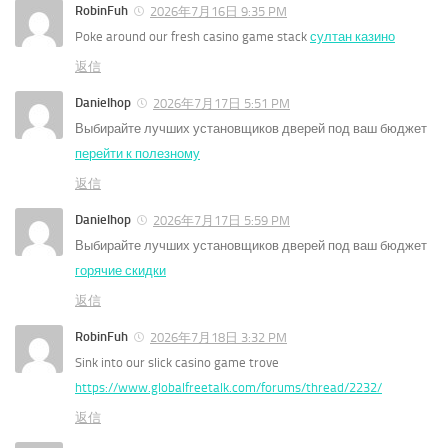
RobinFuh
2026年7月16日 9:35 PM
Poke around our fresh casino game stack
султан казино
返信
Danielhop
2026年7月17日 5:51 PM
Выбирайте лучших установщиков дверей под ваш бюджет
перейти к полезному
返信
Danielhop
2026年7月17日 5:59 PM
Выбирайте лучших установщиков дверей под ваш бюджет
горячие скидки
返信
RobinFuh
2026年7月18日 3:32 PM
Sink into our slick casino game trove
https://www.globalfreetalk.com/forums/thread/2232/
返信