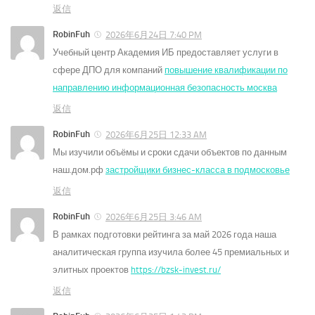
返信
RobinFuh
2026年6月24日 7:40 PM
Учебный центр Академия ИБ предоставляет услуги в
сфере ДПО для компаний
повышение квалификации по
направлению информационная безопасность москва
返信
RobinFuh
2026年6月25日 12:33 AM
Мы изучили объёмы и сроки сдачи объектов по данным
наш.дом.рф
застройщики бизнес-класса в подмосковье
返信
RobinFuh
2026年6月25日 3:46 AM
В рамках подготовки рейтинга за май 2026 года наша
аналитическая группа изучила более 45 премиальных и
элитных проектов
https://bzsk-invest.ru/
返信