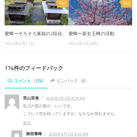
2
2
蜜蜂ーそろそろ巣箱の2段化
蜜蜂ー新女王蜂の活動
2025年4月11日
2025年3月28日
174件のフィードバック
コメント
174
ピンバック
0
里山里海
2026年6月3日 8:29 AM
右上の雲の形が、いいです。
こういう空を待っていますが、なかなか現れません。
返信
御宿養蜂
2026年6月3日 9:49 AM