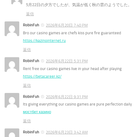
5月22日の夕方でしたが、気温が低く秋の雲のようでした。
返信
RobinFuh
2026年6月20日 7:40 PM
Bro our casino games are chefs kiss pure fire guaranteed
https://kazinointernet.ru
返信
RobinFuh
2026年6月22日 5:31 PM
Rent free our casino games live in your head after playing
https://betacareer.kz/
返信
RobinFuh
2026年6月22日 9:31 PM
Its giving everything our casino games are pure perfection daily
мостбет казино
返信
RobinFuh
2026年6月23日 3:42 AM