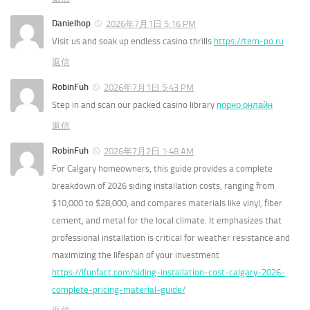
Danielhop
2026年7月1日 5:16 PM
Visit us and soak up endless casino thrills
https://tem-po.ru
返信
RobinFuh
2026年7月1日 5:43 PM
Step in and scan our packed casino library
порно онлайн
返信
RobinFuh
2026年7月2日 1:48 AM
For Calgary homeowners, this guide provides a complete
breakdown of 2026 siding installation costs, ranging from
$10,000 to $28,000, and compares materials like vinyl, fiber
cement, and metal for the local climate. It emphasizes that
professional installation is critical for weather resistance and
maximizing the lifespan of your investment
https://ifunfact.com/siding-installation-cost-calgary-2026-
complete-pricing-material-guide/