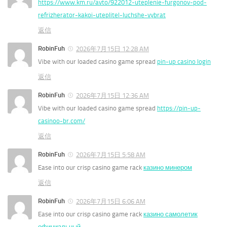
https://www.km.ru/avto/922012-uteplenie-furgonov-pod-
refrizherator-kakoi-uteplitel-luchshe-vybrat
返信
RobinFuh
2026年7月15日 12:28 AM
Vibe with our loaded casino game spread
pin-up casino login
返信
RobinFuh
2026年7月15日 12:36 AM
Vibe with our loaded casino game spread
https://pin-up-
casinoo-br.com/
返信
RobinFuh
2026年7月15日 5:58 AM
Ease into our crisp casino game rack
казино минером
返信
RobinFuh
2026年7月15日 6:06 AM
Ease into our crisp casino game rack
казино самолетик
официальный