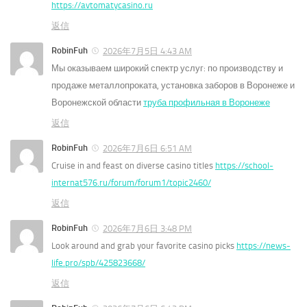
https://avtomatycasino.ru
返信
RobinFuh
2026年7月5日 4:43 AM
Мы оказываем широкий спектр услуг: по производству и
продаже металлопроката, установка заборов в Воронеже и
Воронежской области
труба профильная в Воронеже
返信
RobinFuh
2026年7月6日 6:51 AM
Cruise in and feast on diverse casino titles
https://school-
internat576.ru/forum/forum1/topic2460/
返信
RobinFuh
2026年7月6日 3:48 PM
Look around and grab your favorite casino picks
https://news-
life.pro/spb/425823668/
返信