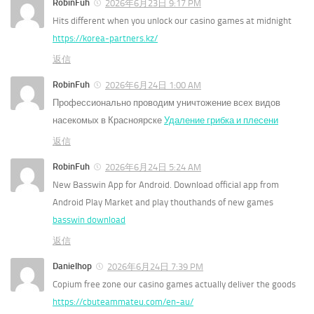
RobinFuh
2026年6月23日 9:17 PM
Hits different when you unlock our casino games at midnight
https://korea-partners.kz/
返信
RobinFuh
2026年6月24日 1:00 AM
Профессионально проводим уничтожение всех видов
насекомых в Красноярске
Удаление грибка и плесени
返信
RobinFuh
2026年6月24日 5:24 AM
New Basswin App for Android. Download official app from
Android Play Market and play thouthands of new games
basswin download
返信
Danielhop
2026年6月24日 7:39 PM
Copium free zone our casino games actually deliver the goods
https://cbuteammateu.com/en-au/