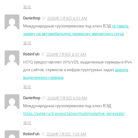
返信
Danielhop
2026年7月9日 6:51 AM
Международные грузоперевозки под ключ ВЭД
оставить
заявку на автомобильную перевозку импортного груза
返信
RobinFuh
2026年7月9日 6:57 AM
HSTQ предоставляет VPS/VDS, выделенные серверы и IPv4
для сайтов, сервисов и инфраструктурных задач
аренда
выделенного сервера
返信
Danielhop
2026年7月9日 6:59 AM
Международные грузоперевозки под ключ ВЭД
https://avlog.ru/transportation/multimodalnye-perevozki/
返信
RobinFuh
2026年7月9日 7:05 AM