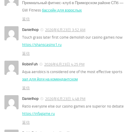
Премиальный фитнес-клуб в Приморском районе СПб —
GW Fitness
бассейн для взрослых
返信
Danielhop
2026年6月23日 3:52 AM
Touch grass later first come demolish our casino games now
https://shanscasino1.ru
返信
RobinFuh
2026年6月23日 4:25 PM
Aqua aerobics is considered one of the most effective sports
зал для йоги на комендантском
返信
Danielhop
2026年6月23日 4:48 PM
Ratio everyone else our casino games are superior no debate
https://infagame.ru
返信