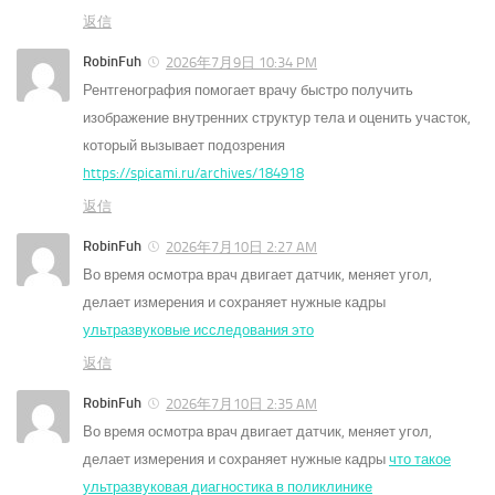
返信
RobinFuh
2026年7月9日 10:34 PM
Рентгенография помогает врачу быстро получить
изображение внутренних структур тела и оценить участок,
который вызывает подозрения
https://spicami.ru/archives/184918
返信
RobinFuh
2026年7月10日 2:27 AM
Во время осмотра врач двигает датчик, меняет угол,
делает измерения и сохраняет нужные кадры
ультразвуковые исследования это
返信
RobinFuh
2026年7月10日 2:35 AM
Во время осмотра врач двигает датчик, меняет угол,
делает измерения и сохраняет нужные кадры
что такое
ультразвуковая диагностика в поликлинике