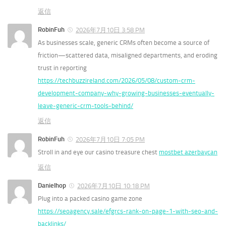
返信
RobinFuh
2026年7月10日 3:58 PM
As businesses scale, generic CRMs often become a source of
friction—scattered data, misaligned departments, and eroding
trust in reporting
https://techbuzzireland.com/2026/05/08/custom-crm-
development-company-why-growing-businesses-eventually-
leave-generic-crm-tools-behind/
返信
RobinFuh
2026年7月10日 7:05 PM
Stroll in and eye our casino treasure chest
mostbet azerbaycan
返信
Danielhop
2026年7月10日 10:18 PM
Plug into a packed casino game zone
https://seoagency.sale/efgrcs-rank-on-page-1-with-seo-and-
backlinks/