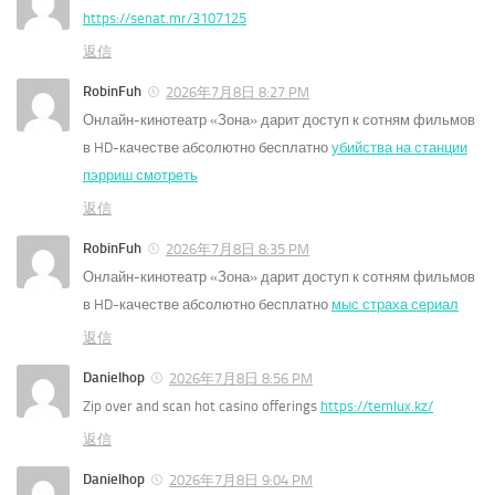
https://senat.mr/3107125
返信
RobinFuh
2026年7月8日 8:27 PM
Онлайн-кинотеатр «Зона» дарит доступ к сотням фильмов
в HD-качестве абсолютно бесплатно
убийства на станции
пэрриш смотреть
返信
RobinFuh
2026年7月8日 8:35 PM
Онлайн-кинотеатр «Зона» дарит доступ к сотням фильмов
в HD-качестве абсолютно бесплатно
мыс страха сериал
返信
Danielhop
2026年7月8日 8:56 PM
Zip over and scan hot casino offerings
https://temlux.kz/
返信
Danielhop
2026年7月8日 9:04 PM