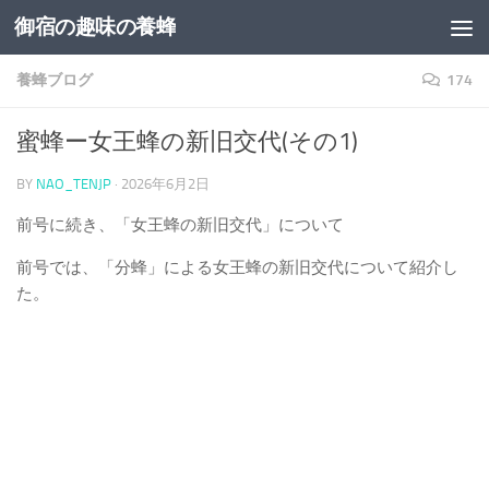
御宿の趣味の養蜂
コンテンツへスキップ
養蜂ブログ
174
蜜蜂ー女王蜂の新旧交代(その1)
BY
NAO_TENJP
·
2026年6月2日
前号に続き、「女王蜂の新旧交代」について
前号では、「分蜂」による女王蜂の新旧交代について紹介し
た。