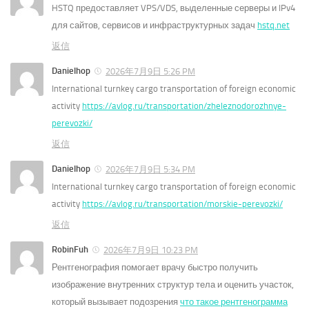
HSTQ предоставляет VPS/VDS, выделенные серверы и IPv4
для сайтов, сервисов и инфраструктурных задач
hstq.net
返信
Danielhop
2026年7月9日 5:26 PM
International turnkey cargo transportation of foreign economic
activity
https://avlog.ru/transportation/zheleznodorozhnye-
perevozki/
返信
Danielhop
2026年7月9日 5:34 PM
International turnkey cargo transportation of foreign economic
activity
https://avlog.ru/transportation/morskie-perevozki/
返信
RobinFuh
2026年7月9日 10:23 PM
Рентгенография помогает врачу быстро получить
изображение внутренних структур тела и оценить участок,
который вызывает подозрения
что такое рентгенограмма