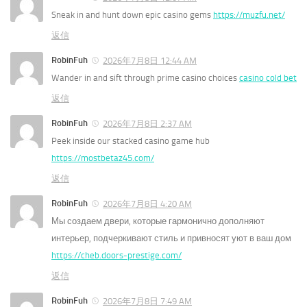
Sneak in and hunt down epic casino gems
https://muzfu.net/
返信
RobinFuh
2026年7月8日 12:44 AM
Wander in and sift through prime casino choices
casino cold bet
返信
RobinFuh
2026年7月8日 2:37 AM
Peek inside our stacked casino game hub
https://mostbetaz45.com/
返信
RobinFuh
2026年7月8日 4:20 AM
Мы создаем двери, которые гармонично дополняют
интерьер, подчеркивают стиль и привносят уют в ваш дом
https://cheb.doors-prestige.com/
返信
RobinFuh
2026年7月8日 7:49 AM