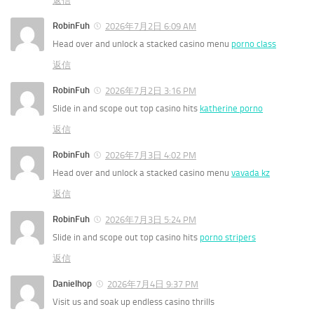
返信
RobinFuh
2026年7月2日 6:09 AM
Head over and unlock a stacked casino menu
porno class
返信
RobinFuh
2026年7月2日 3:16 PM
Slide in and scope out top casino hits
katherine porno
返信
RobinFuh
2026年7月3日 4:02 PM
Head over and unlock a stacked casino menu
vavada kz
返信
RobinFuh
2026年7月3日 5:24 PM
Slide in and scope out top casino hits
porno stripers
返信
Danielhop
2026年7月4日 9:37 PM
Visit us and soak up endless casino thrills