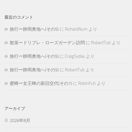
最近のコメント
旅行ー静岡奥地へ(その5)
に
RichardNum
より
散策ードリプレ・ローズガーデン訪問
に
RobertTub
より
旅行ー静岡奥地へ(その5)
に
CraigSyday
より
旅行ー静岡奥地へ(その5)
に
RobertTub
より
蜜蜂ー女王蜂の新旧交代(その1)
に
RobinFuh
より
アーカイブ
2026年8月