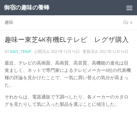
御宿の趣味の養蜂
コンテンツへスキップ
趣味
4
趣味ー東芝4K有機ELテレビ レグザ購入
BY
NAO_TENJP
· 公開済み
2021年12月14日
· 更新済み
2021年12月14日
最近、テレビの高画面、高画質、高音質、高機能の進化は目
覚ましく、ネットで専門家によるテレビメーカー6社の代表機
種の評論を見かけたことで、一気に買い替えの気分が高まっ
た。
それからは、電器通販で下調べしたり、各メーカーのカタロ
グを見たりして気に入った製品を選ぶことに傾注した。