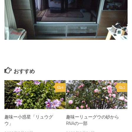
おすすめ
6
2
趣味ー小惑星「リュウグ
趣味ーリューグウの砂から
ウ」
RNAの一部