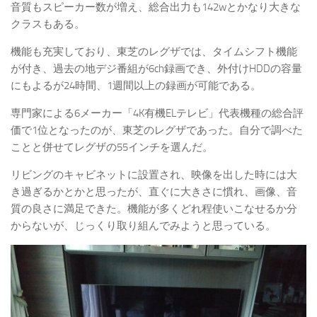
音質もスピーカー数が増え、総合出力も142wとかなり大きな
クラスもある。
機能も充実しており、東芝のレグザでは、タイムシフト機能
が付き、過去の地デジ番組が6ch録画でき、外付けHDDの容量
にもよるが24時間、1週間以上の録画が可能である。
専門家による6メーカー「4K有機ELテレビ」代表機種の総合評
価で1位となったのが、東芝のレグザであった。自分で調べた
ことと併せてレグザの55インチを選んだ。
リビングのキャビネットに設置され、映像を出した時には大
き過ぎるかとかと思ったが、直ぐに大きさに慣れ、画像、音
質の良さに満足できた。機能が多くどれ程使いこなせるか分
からないが、じっくり取り組んでみようと思っている。