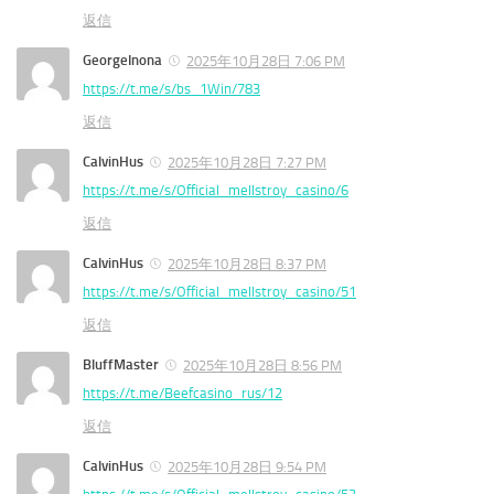
返信
GeorgeInona
2025年10月28日 7:06 PM
https://t.me/s/bs_1Win/783
返信
CalvinHus
2025年10月28日 7:27 PM
https://t.me/s/Official_mellstroy_casino/6
返信
CalvinHus
2025年10月28日 8:37 PM
https://t.me/s/Official_mellstroy_casino/51
返信
BluffMaster
2025年10月28日 8:56 PM
https://t.me/Beefcasino_rus/12
返信
CalvinHus
2025年10月28日 9:54 PM