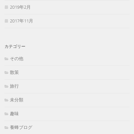
2019年2月
2017年11月
カテゴリー
その他
散策
旅行
未分類
趣味
養蜂ブログ