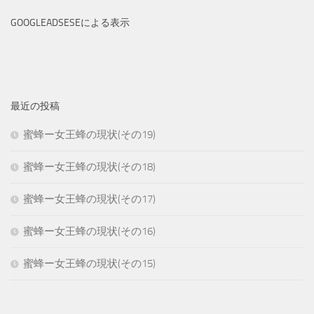
GOOGLEADSESEによる表示
最近の投稿
蜜蜂ー女王蜂の現状(その19)
蜜蜂ー女王蜂の現状(その18)
蜜蜂ー女王蜂の現状(その17)
蜜蜂ー女王蜂の現状(その16)
蜜蜂ー女王蜂の現状(その15)