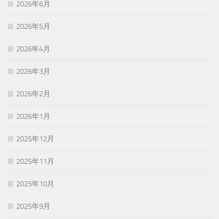
2026年6月
2026年5月
2026年4月
2026年3月
2026年2月
2026年1月
2025年12月
2025年11月
2025年10月
2025年9月