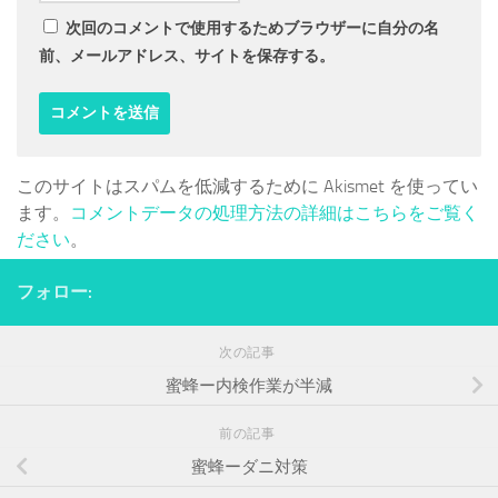
次回のコメントで使用するためブラウザーに自分の名
前、メールアドレス、サイトを保存する。
このサイトはスパムを低減するために Akismet を使ってい
ます。
コメントデータの処理方法の詳細はこちらをご覧く
ださい
。
フォロー:
次の記事
蜜蜂ー内検作業が半減
前の記事
蜜蜂ーダニ対策