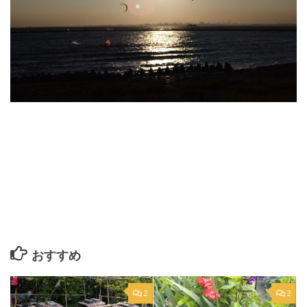
おすすめ
2
2