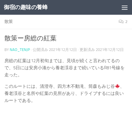
御宿の趣味の養蜂
コンテンツへスキップ
散策
2
散策ー房総の紅葉
BY
NAO_TENJP
· 公開済み
2021年12月12日
· 更新済み
2021年12月12日
房総の紅葉は12月初旬までは、見頃が続くと言われてるの
で、5日には安房小湊から養老渓谷まで続いているR81号線を
走った。
このルートには、清澄寺、四方木不動滝、筒森もみじ谷
、
養老渓谷と名所や紅葉の見所があり、ドライブするには良い
ルートである。