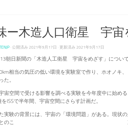
味ー木造人口衛星 宇宙を
TENJP
· 公開済み
2021年9月17日
· 更新済み
2021年9月17日
1.9.13朝日新聞の「木造人工衛星 宇宙をめざす」につ
00km相当の気圧の低い環境を実験室で作り、ホオノキ
った。
宇宙空間で受ける影響を調べる実験を今年度中に始める
種をISSで半年間、宇宙空間にさらす計画だ。
た実験の背景には、宇宙の「環境問題」がある。現状の
いるとのこ 次号に