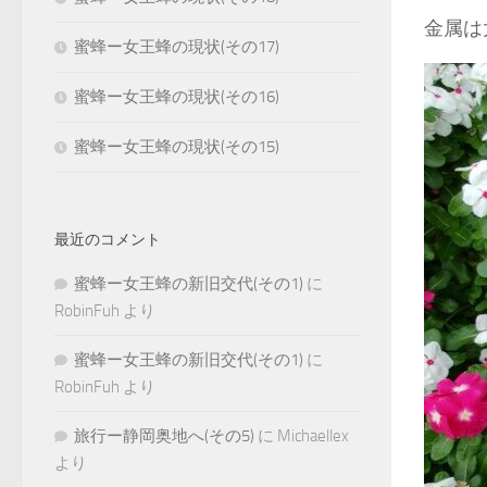
金属は
蜜蜂ー女王蜂の現状(その17)
蜜蜂ー女王蜂の現状(その16)
蜜蜂ー女王蜂の現状(その15)
最近のコメント
蜜蜂ー女王蜂の新旧交代(その1)
に
RobinFuh
より
蜜蜂ー女王蜂の新旧交代(その1)
に
RobinFuh
より
旅行ー静岡奥地へ(その5)
に
Michaellex
より