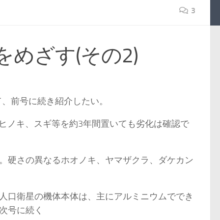
3
めざす(その2)
いて、前号に続き紹介したい。
、ヒノキ、スギ等を約3年間置いても劣化は確認で
。硬さの異なるホオノキ、ヤマザクラ、ダケカン
人口衛星の機体本体は、主にアルミニウムででき
続く