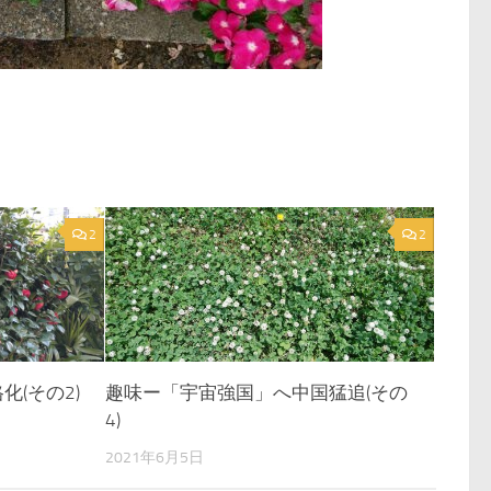
2
2
化(その2)
趣味ー「宇宙強国」へ中国猛追(その
4)
2021年6月5日