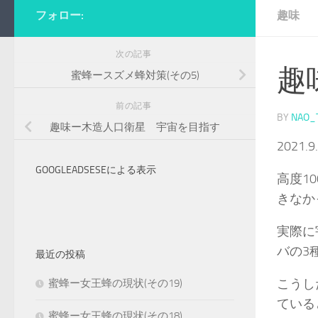
フォロー:
趣味
次の記事
趣
蜜蜂ースズメ蜂対策(その5)
前の記事
BY
NAO_
趣味ー木造人口衛星 宇宙を目指す
202
GOOGLEADSESEによる表示
高度1
きなか
実際に
バの3
最近の投稿
こうし
蜜蜂ー女王蜂の現状(その19)
て
蜜蜂ー女王蜂の現状(その18)