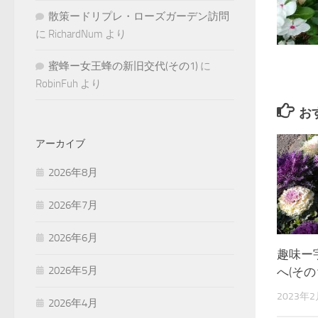
散策ードリプレ・ローズガーデン訪問
に
RichardNum
より
蜜蜂ー女王蜂の新旧交代(その1)
に
RobinFuh
より
お
アーカイブ
2026年8月
2026年7月
2026年6月
趣味ー
2026年5月
へ(その1
2023年
2026年4月