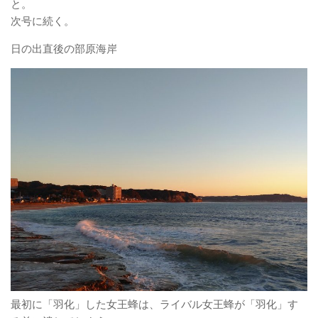
と
次号に続く。
日の出直後の部原海岸
最初に「羽化」した女王蜂は、ライバル女王蜂が「羽化」す