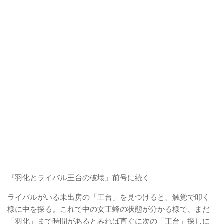
『羽化とライバル王台の破壊』前号に続く
ライバルがいる未出房の「王台」を見つけると、触覚で叩く
様に中を探る。これで中の女王蜂の状態が分かる様で、まだ
「羽化」まで時間があるとみれば直ぐに次の「王台」探しに