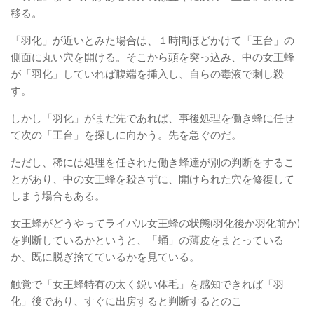
移る。
「羽化」が近いとみた場合は、１時間ほどかけて「王台」の
側面に丸い穴を開ける。そこから頭を突っ込み、中の女王蜂
が「羽化」していれば腹端を挿入し、自らの毒液で刺し殺
す。
しかし「羽化」がまだ先であれば、事後処理を働き蜂に任せ
て次の「王台」を探しに向かう。先を急ぐのだ。
ただし、稀には処理を任された働き蜂達が別の判断をするこ
とがあり、中の女王蜂を殺さずに、開けられた穴を修復して
しまう場合もある。
女王蜂がどうやってライバル女王蜂の状態(羽化後か羽化前か)
を判断しているかというと、「蛹」の薄皮をまとっている
か、既に脱ぎ捨てているかを見ている。
触覚で「女王蜂特有の太く鋭い体毛」を感知できれば「羽
化」後であり、すぐに出房すると判断するとのこ