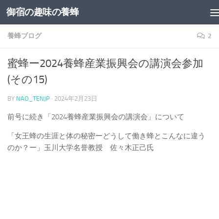
御宿の趣味の養蜂
コンテンツへスキップ
養蜂ブログ
2
蜜蜂ー2024養蜂産業振興会の講演会参加
(その15)
BY
NAO_TENJP
·
2024年2月23日
前号に続き「2024養蜂産業振興会の講演会」について
「女王蜂の生涯と体の秘密ーどうして働き蜂とこんなに違う
のか？ー」玉川大学名誉教授 佐々木正己氏