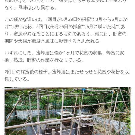
濃めかなと言ったところ、糖度はどちらも80度以上で変わり
なく、風味は少し異なる。
この僅かな違いは、1回目が5月29日の採蜜で3月から5月にか
けて咲いた花、2回目が6月26日の採蜜で6月に咲いた花であ
り、蜜源が異なることによるものであろう。他には、貯蜜の
期間や天候が糖度と風味に影響すると思われる。
いずれにしろ、蜜蜂達は僅か1ヶ月で花蜜の収集、蜂蜜に変
換、熟成、貯蜜の作業を行なっている。
2回目の採蜜後の様子、蜜蜂達はまたせっせと花蜜や花粉を収
集している。