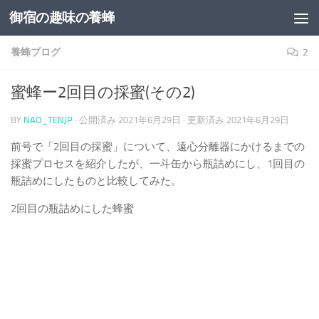
御宿の趣味の養蜂
コンテンツへスキップ
養蜂ブログ
2
蜜蜂ー2回目の採蜜(その2)
BY
NAO_TENJP
· 公開済み
2021年6月29日
· 更新済み
2021年6月29日
前号で「2回目の採蜜」について、遠心分離器にかけるまでの
採蜜プロセスを紹介したが、一斗缶から瓶詰めにし、1回目の
瓶詰めにしたものと比較してみた。
2回目の瓶詰めにした蜂蜜